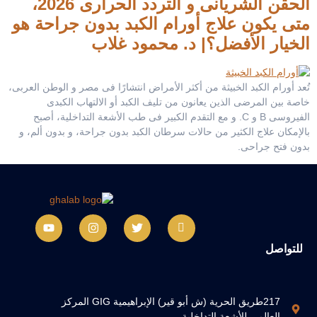
الحقن الشريانى و التردد الحرارى 2026،
متى يكون علاج أورام الكبد بدون جراحة هو
الخيار الأفضل؟| د. محمود غلاب
تُعد أورام الكبد الخبيثة من أكثر الأمراض انتشارًا فى مصر و الوطن العربى،
خاصة بين المرضى الذين يعانون من تليف الكبد أو الالتهاب الكبدى
الفيروسى B و C. و مع التقدم الكبير فى طب الأشعة التداخلية، أصبح
بالإمكان علاج الكثير من حالات سرطان الكبد بدون جراحة، و بدون ألم، و
بدون فتح جراحى.
للتواصل
217طريق الحرية (ش أبو قير) الإبراهيمية GIG المركز
العالمى للأشعة التداخلية