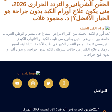
الحقن الشريانى و التردد الحرارى 2026،
متى يكون علاج أورام الكبد بدون جراحة هو
الخيار الأفضل؟| د. محمود غلاب
تُعد أورام الكبد الخبيثة من أكثر الأمراض انتشارًا فى مصر و الوطن العربى،
خاصة بين المرضى الذين يعانون من تليف الكبد أو الالتهاب الكبدى
الفيروسى B و C. و مع التقدم الكبير فى طب الأشعة التداخلية، أصبح
بالإمكان علاج الكثير من حالات سرطان الكبد بدون جراحة، و بدون ألم، و
بدون فتح جراحى.
للتواصل
217طريق الحرية (ش أبو قير) الإبراهيمية GIG المركز