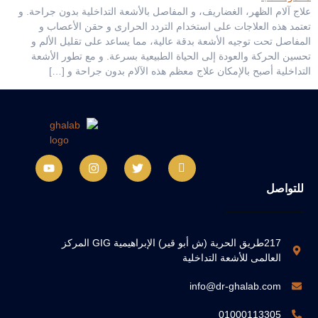
علاج آلام الظهر، الغضاريف، و المفاصل بالأشعة التداخلية بدون جراحة. و
تعتمد هذه العلاجات على استخدام التردد الحرارى و حقن الأعصاب و
المفاصل تحت توجيه الأشعة بدقة عالية، مما يساعد على تقليل الألم و
تحسين الحركة والعودة إلى الحياة الطبيعية بسرعة. و مع تطور الأشعة
التداخلية أصبح بالإمكان علاج معظم هذه الآلام بدون جراحة و […]
للتواصل
217طريق الحرية (ش أبو قير) الإبراهيمية GIG المركز
العالمى للأشعة التداخلية
info@dr-ghalab.com
01000113305