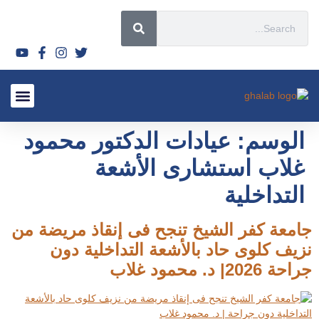
قصص نجاح
الأسئلة الشائعة 2026
الأورام الليفي
لماذا تختار
السياحة العل
أحدث المق
الأشعة التدا
سياسة ال
الوسم:
عيادات الدكتور محمود
غلاب استشارى الأشعة
التداخلية
جامعة كفر الشيخ تنجح فى إنقاذ مريضة من
نزيف كلوى حاد بالأشعة التداخلية دون
جراحة 2026| د. محمود غلاب