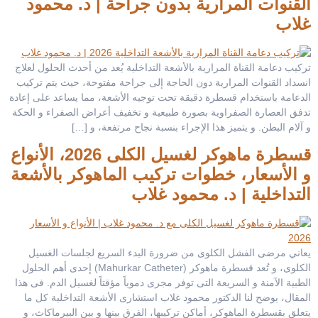
القنوات المرارية بدون جراحة | د. محمود
غلاب
تركيب دعامة القناة المرارية بالأشعة التداخلية يُعد من أحدث الحلول لعلاج
انسداد القنوات المرارية دون الحاجة إلى جراحة مفتوحة، حيث يتم تركيب
الدعامة باستخدام قسطرة دقيقة تحت توجيه الأشعة، مما يساعد على إعادة
تدفق العصارة الصفراوية بصورة طبيعية و تخفيف أعراض الصفراء و الحكة
و آلام البطن. و يتميز هذا الإجراء بنسبة نجاح مرتفعة، و […]
قسطرة ماهوكر لغسيل الكلى 2026، الأنواع
و الأسعار، خطوات تركيب الماهوكر بالأشعة
التداخلية | د. محمود غلاب
يعاني مرضى الفشل الكلوى من ضرورة البدء السريع لجلسات الغسيل
الكلوى، و تُعد قسطرة ماهوكر (Mahurkar Catheter) إحدى أهم الحلول
الطبية الآمنة و السريعة التى توفر مجرى دموياً مؤقتاً لغسيل الدم. فى هذا
المقال، يوضح لنا الدكتور محمود غلاب استشارى الأشعة التداخلية كل ما
يتعلق بقسطرة الماهوكر، أماكن تركيبها، الفرق بينها و بين البيرماكاث، و