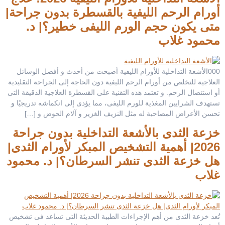
أورام الرحم الليفية بالقسطرة بدون جراحة|
متى يكون حجم الورم الليفى خطير؟| د.
محمود غلاب
000الأشعة التداخلية للأورام الليفية أصبحت من أحدث و أفضل الوسائل
العلاجية للتخلص من أورام الرحم الليفية دون الحاجة إلى الجراحة التقليدية
أو استئصال الرحم. و تعتمد هذه التقنية على القسطرة العلاجية الدقيقة التى
تستهدف الشرايين المغذية للورم الليفى، مما يؤدى إلى انكماشه تدريجيًا و
تحسن الأعراض المصاحبة له مثل النزيف الغزير و آلام الحوض و […]
خزعة الثدى بالأشعة التداخلية بدون جراحة
2026| أهمية التشخيص المبكر لأورام الثدى|
هل خزعة الثدى تنشر السرطان؟| د. محمود
غلاب
تُعد خزعة الثدى من أهم الإجراءات الطبية الحديثة التى تساعد فى تشخيص