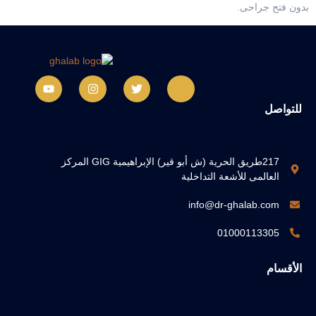
بدون فتح جراحى.
للتواصل
217طريق الحرية (ش أبو قير) الإبراهيمية GIG المركز
العالمى للأشعة التداخلية
info@dr-ghalab.com
01000113305
الأقسام