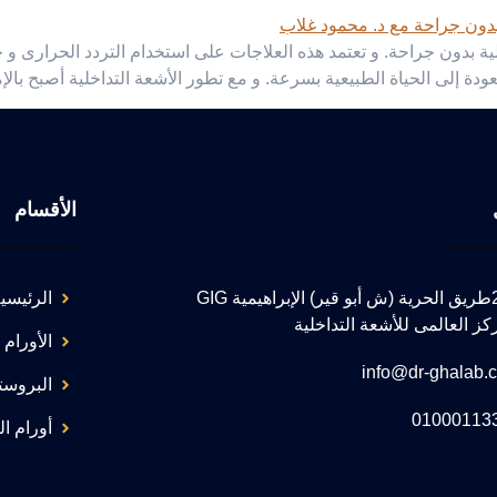
خلية بدون جراحة. و تعتمد هذه العلاجات على استخدام التردد الحرارى 
ودة إلى الحياة الطبيعية بسرعة. و مع تطور الأشعة التداخلية أصبح بال
الأقسام
217طريق الحرية (ش أبو قير) الإبراهيمية GIG
الرئيسي
كز العالمى للأشعة التداخلية
الأورام 
info@dr-ghalab.
البروستا
01000113
أورام ال