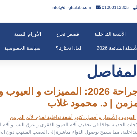
info@dr-ghalab.com
01000113305
الأشعة التداخلية
قصص نجاح
الأورام الليفية
أسئلة الشائعة 2026
لماذا تختارنا؟
سياسة الخصوصية
المفاصل
حقن جذور الأعصاب بدون جراحة 2026: الم
لمزمن | د. محمود غلاب
 الحديثة نجاحًا فى تخفيف آلام العمود الفقرى و عرق النسا و آلام ا
عة التداخلية، مما يسمح بوصول الدواء مباشرة إلى العصب الملتهب دون ا