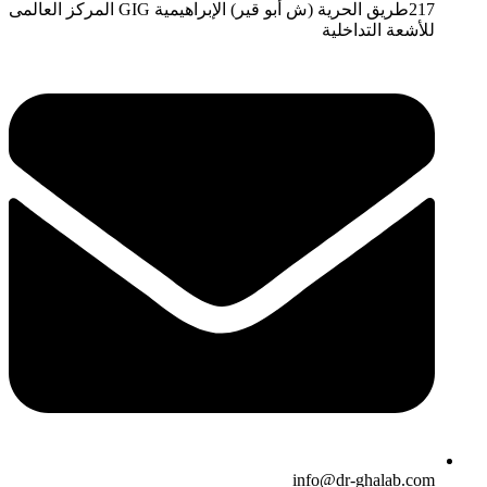
217طريق الحرية (ش أبو قير) الإبراهيمية GIG المركز العالمى
للأشعة التداخلية
info@dr-ghalab.com