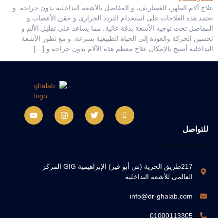
علاج آلام الظهر، الغضاريف، و المفاصل بالأشعة التداخلية بدون جراحة. و
تعتمد هذه العلاجات على استخدام التردد الحرارى و حقن الأعصاب و
المفاصل تحت توجيه الأشعة بدقة عالية، مما يساعد على تقليل الألم و
تحسين الحركة والعودة إلى الحياة الطبيعية بسرعة. و مع تطور الأشعة
التداخلية أصبح بالإمكان علاج معظم هذه الآلام بدون جراحة و […]
للتواصل
217طريق الحرية (ش أبو قير) الإبراهيمية GIG المركز
العالمى للأشعة التداخلية
info@dr-ghalab.com
01000113305