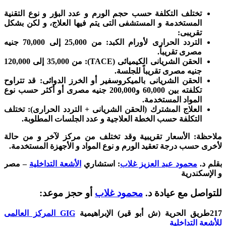
تختلف التكلفة حسب حجم الورم و عدد البؤر و نوع التقنية
المستخدمة و المستشفى التى يتم فيها العلاج، و لكن بشكل
تقريبى:
التردد الحرارى لأورام الكبد: من 25,000 إلى 70,000 جنيه
مصرى تقريباً.
الحقن الشريانى الكيميائى (TACE): من 35,000 إلى 120,000
جنيه مصرى تقريباً للجلسة.
الحقن الشريانى بالميكروسفير أو الخرز الدوائى: قد تتراوح
تكلفته بين 60,000 و200,000 جنيه مصرى أو أكثر حسب نوع
المواد المستخدمة.
العلاج المشترك (الحقن الشريانى + التردد الحرارى): تختلف
التكلفة حسب الخطة العلاجية و عدد الجلسات المطلوبة.
ملاحظة: الأسعار تقريبية وقد تختلف من مركز لآخر و من حالة
لأخرى حسب درجة تعقيد الورم و نوع المواد و الأجهزة المستخدمة.
بقلم د.
محمود عبد العزيز غلاب
:
استشاري
الأشعة التداخلية
– مصر
و الإسكندرية
للتواصل مع عيادة د.
محمود غلاب
أو حجز موعد:
217طريق الحرية (ش أبو قير) الإبراهيمية
GIG المركز العالمى
للأشعة التداخلية