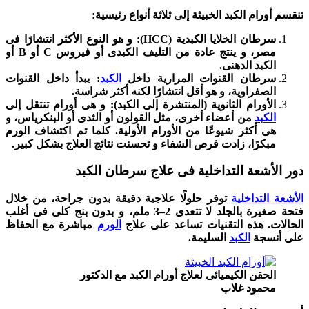
تنقسم أورام الكبد الخبيثة إلى ثلاثة أنواع رئيسية:
سرطان الخلايا الكبدية (HCC):
و هو النوع الأكثر انتشارًا فى
مصر، و ينتج عادة من التليف الكبدى أو فيروس C أو B أو
الكبد الدهنى.
سرطان القنوات المرارية داخل
الكبد
:
يبدأ داخل القنوات
الصفراوية، و هو أقل انتشارًا لكنه أكثر شراسة.
الأورام الثانوية (المنتشرة إلى الكبد):
و هى أورام تنتقل إلى
الكبد
من أعضاء أخرى، مثل القولون أو الثدى أو البنكرياس، و
هى أكثر شيوعًا من الأورام الأولية.
كلما تم اكتشاف الورم
مبكرًا، زادت فرص الشفاء و تحسنت نتائج العلاج بشكل كبير.
دور الأشعة التداخلية فى علاج سرطان الكبد
الأشعة التداخلية
توفر حلولًا علاجية دقيقة بدون جراحة، من خلال
فتحة صغيرة بالجلد لا تتعدى 2–3 ملم، و بدون بنج كلى فى أغلب
الحالات. هذه التقنيات تساعد على علاج
الورم
مباشرة مع الحفاظ
على أنسجة
الكبد
السليمة.
الحقن الكيميائى لعلاج أورام الكبد مع الدكتور
محمود غلاب