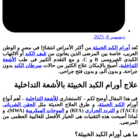
ديسمبر 8, 2025
تُعد
أورام الكبد الخبيثة
من أكثر الأمراض انتشارًا فى مصر و الوطن
العربى، خاصة بين المرضى الذين يعانون من
تليف الكبد
أو الالتهاب
الكبدى الفيروسى B و C. و مع التقدم الكبير فى طب
الأشعة
التداخلية
، أصبح بالإمكان علاج الكثير من حالات
سرطان الكبد
بدون
جراحة، و بدون ألم، و بدون فتح جراحى.
علاج أورام الكبد الخبيثة بالأشعة التداخلية
فى هذا المقال أوضح لكم – كاستشارى
للأشعة التداخلية
– أهم أنواع
أورام
الكبد الخبيثة
، و طرق العلاج الحديثة مثل
الحقن الشريانى
(TACE) و
التردد الحرارى
(RFA) و
الموجات الميكروية
(MWA)، و
لماذا أصبحت هذه التقنيات هى الخيار الأفضل للغالبية العظمى من
المرضى.
ما هى أورام الكبد الخبيثة؟