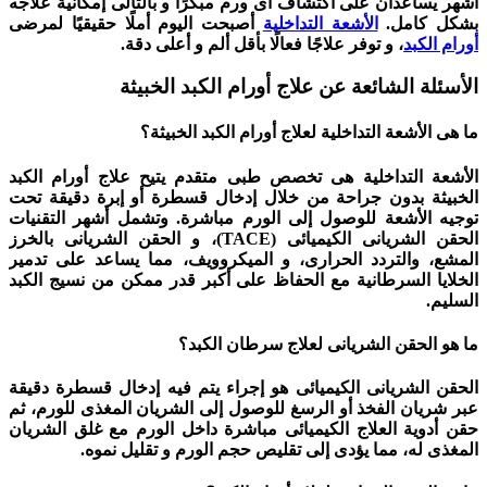
أشهر يساعدان على اكتشاف أى ورم مبكرًا و بالتالى إمكانية علاجه
بشكل كامل.
الأشعة التداخلية
أصبحت اليوم أملًا حقيقيًا لمرضى
أورام الكبد
، و توفر علاجًا فعالًا بأقل ألم و أعلى دقة.
الأسئلة الشائعة عن علاج أورام الكبد الخبيثة
ما هى الأشعة التداخلية لعلاج أورام الكبد الخبيثة؟
الأشعة التداخلية هى تخصص طبى متقدم يتيح علاج أورام الكبد
الخبيثة بدون جراحة من خلال إدخال قسطرة أو إبرة دقيقة تحت
توجيه الأشعة للوصول إلى الورم مباشرة. وتشمل أشهر التقنيات
الحقن الشريانى الكيميائى (TACE)، و الحقن الشريانى بالخرز
المشع، والتردد الحرارى، و الميكروويف، مما يساعد على تدمير
الخلايا السرطانية مع الحفاظ على أكبر قدر ممكن من نسيج الكبد
السليم.
ما هو الحقن الشريانى لعلاج سرطان الكبد؟
الحقن الشريانى الكيميائى هو إجراء يتم فيه إدخال قسطرة دقيقة
عبر شريان الفخذ أو الرسغ للوصول إلى الشريان المغذى للورم، ثم
حقن أدوية العلاج الكيميائى مباشرة داخل الورم مع غلق الشريان
المغذى له، مما يؤدى إلى تقليص حجم الورم و تقليل نموه.