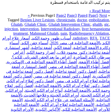
يتم تركيب الدعامة باستخدام قسطرة
Read More »
Page
1
Page
2
Page
3
Page
4
Page
5
Next »
« Previous
Tagged
Benign Liver Lesions
,
chronicpain
,
doctor
,
embolization
,
Ghalab
,
Ghalab Clinic
,
Ghalab Intervention Clinic
,
ghalib
,
gic
,
injection
,
intervention
,
Interventional Radiology
,
liver hemangioma
treatment
,
Mahmoud Ghalab
,
pain
,
Radiofrequency Ablation
,
TACE
,
RFA
,
radiology
,
أسباب ظهور وحمة الكبد
,
أسعار علاج أورام
الكبد بالأشعة التداخلية فى مصر 2026
,
أسماء حقن الكبد
,
أسماء
دكاترة الأشعة التداخلية
,
أشعة الكبد
,
أشعة تداخلية
,
أشهر استشارى
أشعة تداخلية: دكتور محمود غلاب
,
أضرار وحمة الكبد
,
أعراض
سرطان الكبد المتأخرة
,
أعراض ما بعد الحقن الشريانى للكبد؟
,
أفضل أطباء الأشعة
,
أفضل أطباء الأشعة التداخلية فى الإسكندرية
,
أفضل أطباء الأشعة التداخلية فى مصر
,
أفضل استشارى أشعة
تداخلية
,
أفضل دكتور أشعة تداخلية
,
أفضل دكتور أشعة تداخلية فى
الإسكندرية
,
أفضل دكتور أشعة تداخلية فى مصر
,
أفضل دكتور أشعة
تداخلية لعلاج أورام الكبد فى مصر
,
أفضل دكتور لعلاج أورام الكبد
,
أفضل دكتور لعلاج أورام الكبد بالأشعة التداخلية
,
أفضل دكتور لعلاج
وحمة الكبد بالأشعة التداخلية
,
أنواع أورام الكبد الخبيثة
,
أورام الكبد
,
أورام الكبد الخبيثة
,
أورام الكبد الخبيثة وعلاجها الحديث بالأشعة
التداخلية
,
الأسئلة الشائعة عن علاج أورام الكبد الخبيثة
,
الأشعة
التداخلية
,
الأشعة التداخلية لعلاج أورام الكبد
,
الأشعة التداخلية
للأورام
,
الأشعة التداخلية للكبد
,
الأكياس الكبدية
,
الأورام الثانوية