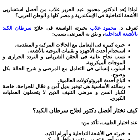
لماذا يُعد الدكتور محمود عبد العزيز غلاب من أفضل استشاريى
الأشعة التداخلية فى الإسكندرية و مصر كلها و الوطن العربى؟
يُعرف د.
محمود غلاب
بخبرته الواسعة فى علاج
سرطان الكبد
بالأشعة التداخلية
، و يثق به المرضى بسبب:
خبرة كبيرة فى التعامل مع الحالات المركبة و المتقدمة.
استخدام أحدث الأجهزة و تقنيات التوجيه بالأشعة.
نسب نجاح عالية فى الحقن الشريانى و التردد الحرارى و
الموجات الميكروية.
أسلوب إنسانى فى التعامل مع المرضى و شرح الحالة بكل
وضوح.
اتباع أحدث البروتوكولات العالمية.
رسالته الأساسية هى توفير بديل آمن و فعّال للجراحة، خاصة
لكبار السن و مرضى التليف الذين لا يتحملون العمليات
الكبرى.
كيف تختار أفضل دكتور لعلاج سرطان الكبد؟
عند اختيار الطبيب، تأكد من:
خبرته فى الأشعة التداخلية و أورام الكبد.
وجود أجهزة تصوير متقدمة داخل المركز.