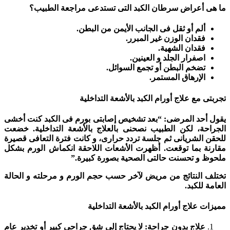
ما هى أعراض سرطان الكبد التى تستدعى مراجعة الطبيب؟
ألم أو ثقل فى الجانب الأيمن من البطن.
فقدان الوزن غير المبرر.
فقدان الشهية.
اصفرار الجلد و العينين.
تضخم البطن أو تجمع السوائل.
الإرهاق المستمر.
تجربتى مع علاج أورام الكبد بالأشعة التداخلية
يقول أحد المرضى: “بعد تشخيص إصابتى بورم فى الكبد كنت أخشى
الجراحة، لكن الطبيب نصحنى بالعلاج بالأشعة التداخلية. خضعت
للحقن الشريانى ثم جلسة تردد حرارى، و كانت فترة التعافى قصيرة
مقارنة بما توقعت. أظهرت الأشعات اللاحقة انكماش الورم بشكل
ملحوظ و تحسنت حالتى الصحية بصورة كبيرة.”
تختلف النتائج من مريض لآخر حسب حجم الورم و مرحلته و الحالة
العامة للكبد.
مميزات علاج أورام الكبد بالأشعة التداخلية
علاج بدون جراحة: لا يحتاج إلى شق جراحى كبير أو تخدير عام