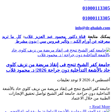
01000113305
01000113305
info@dr-ghalab.com
يمكنك متابعة
قناة دكتور محمود عبد العزيز غلاب
:
كل ما تريد
معرفته عن أورام الكبد – وتأثير فيروس سي | بدون مشرط
جامعة كفر الشيخ تنجح فى إنقاذ مريضة من نزيف كلوى
حاد بالأشعة التداخلية دون جراحة 2026| د. محمود غلاب
أغسطس 4, 2026
لا توجد تعليقات
جامعة كفر الشيخ تنجح فى إنقاذ مريضة من نزيف كلوى حاد بالأشعة
التداخلية دون جراحة. جامعة كفر الشيخ تواصل تحقيق الإنجازات
الطبية من خلال الاعتماد
Read More »