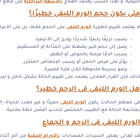
الليفية.
و لهذا السبب يعتمد العلاج
بالأشعة التداخلية
على قطع أو 
متى يكون حجم الورم الليفى خطيرًا؟
لا يعتمد تقييم خطورة
الورم الليفى
على الحجم فقط، بل على الأعراض
يسبب نزيفًا رحميًا شديدًا يؤدى إلى الأنيميا.
يصل إلى حجم كبير يضغط على المثانة أو المستقيم.
يسبب آلامًا مزمنة بالحوض أو الظهر.
يؤثر على فرص الحمل أو يسبب الإجهاض المتكرر.
ينمو بسرعة ملحوظة خلال فترة قصيرة.
لذلك فإن القرار العلاجى يعتمد على تقييم الحالة بشكل كامل و ل
هل الورم الليفى فى الرحم خطير؟
ى معظم الحالات يكون
الورم الليفى
حميدًا و غير مهدد للحياة، 
بمتابعة الحالة مع الطبيب المختص لتحديد أفضل خطة علاجية.
الورم الليفى فى الرحم و الجماع
قد تعانى بعض السيدات المصابات
بالأورام الليفية
من ألم أثناء 