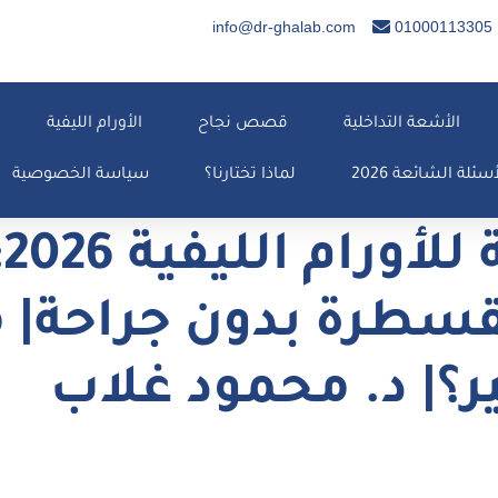
info@dr-ghalab.com
01000113305
الأشعة التداخلية
قصص نجاح
الأورام الليفية
أسئلة الشائعة 2026
لماذا تختارنا؟
سياسة الخصوصية
ا
القسطرة بدون جراحة|
ر؟| د. محمود غلاب