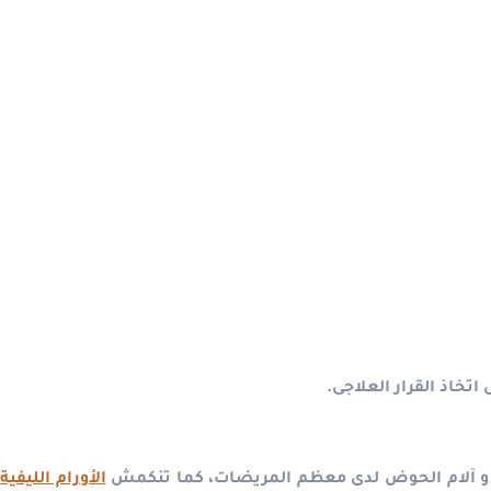
خاذ القرار العلاجى.
 آلام الحوض لدى معظم المريضات، كما تنكمش
الأورام الليفية