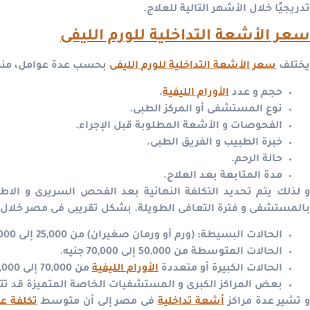
تدريجيًا خلال الأشهر التالية للعلاج.
سعر الأشعة التداخلية للورم الليفى
يختلف
سعر الأشعة التداخلية للورم الليفى
بحسب عدة عوامل، منه
حجم و عدد
الأورام الليفية
.
نوع المستشفى أو المركز الطبى.
الفحوصات و الأشعة المطلوبة قبل الإجراء.
خبرة الطبيب و الفريق الطبى.
حالة الرحم.
مدة المتابعة بعد العلاج.
و لذلك يتم تحديد التكلفة النهائية بعد الفحص السريرى و الاط
بالمستشفى و فترة التعافى الطويلة.
بشكل تقريبى فى مصر خلال 2026، تتراوح
الحالات البسيطة: (ورم أو ورمان صغيران) من 25,000 إلى 45,000 جنيه.
الحالات المتوسطة من 50,000 إلى 70,000 جنيه.
الحالات الكبيرة أو متعددة
الأورام الليفية
من 70,000 إلى 120,000 جنيه أو أكثر.
بعض المراكز الكبرى و المستشفيات الخاصة المتميزة قد تتجاوز 120,000 
 تشير عدة مراكز
أشعة تداخلية
فى مصر إلى أن متوسط
تكلفة عل