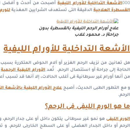
00
الأشعة التداخلية للأورام الليفية
أصبحت من أحدث و أفضل ال
القسطرة العلاجية
الدقيقة التى تستهدف الشرايين المغذية
للورم 
علاج أورام الرحم الليفية بالقسطرة بدون
جراحة| د. محمود غلاب
الأشعة التداخلية للأورام الليفية
ل تعانين من نزيف الرحم الغزير أو آلام الحوض المتكررة بسبب
لحاجة إلى جراحة أو استئصال الرحم.
تُعد
الأورام الليفية الرحمية
م
من أنها أورام غير سرطانية فى أغلب الحالات، إلا أنها قد تسبب أع
 مع التطور الطبى الحديث، أصبح
علاج الأورام الليفية بالأشعة ال
الرحم.
ما هو الورم الليفى فى الرحم؟
لورم الليفى
هو نمو غير سرطانى يتكون داخل أو على جدار الرحم، 
الرحم أو داخل الجدار العضلى أو على السطح الخارجى للرحم.
و تع