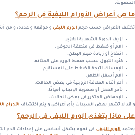
الخصوبة.
ما هى أعراض الأورام الليفية فى الرحم؟
تختلف الأعراض حسب حجم
الورم الليفى
و موقعه و عدده، و من أش
نزيف الدورة الشهرية الغزير.
آلام أو ضغط فى منطقة الحوض.
انتفاخ أو زيادة حجم البطن.
كثرة التبول بسبب ضغط الورم على المثانة.
الإمساك نتيجة الضغط على المستقيم.
آلام أسفل الظهر.
ألم أثناء العلاقة الزوجية فى بعض الحالات.
تأخر الحمل أو صعوبة الإنجاب أحيانًا.
الإجهاض المتكرر فى بعض الحالات.
و قد لا تشعر بعض السيدات بأى أعراض و يتم اكتشاف
الأورام الل
على ماذا يتغذى الورم الليفى فى الرحم؟
عتمد
الورم الليفى
فى نموه بشكل أساسى على إمدادات الدم التى تص