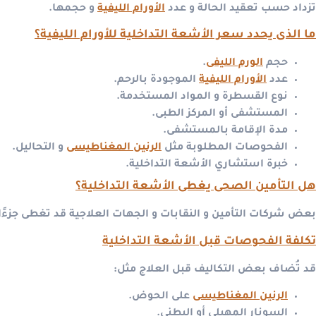
تزداد حسب تعقيد الحالة و عدد
الأورام الليفية
و حجمها.
ما الذى يحدد سعر الأشعة التداخلية للأورام الليفية؟
حجم
الورم الليفى
.
عدد
الأورام الليفية
الموجودة بالرحم.
نوع القسطرة و المواد المستخدمة.
المستشفى أو المركز الطبى.
مدة الإقامة بالمستشفى.
الفحوصات المطلوبة مثل
الرنين المغناطيسى
و التحاليل.
خبرة استشاري الأشعة التداخلية.
هل التأمين الصحى يغطى الأشعة التداخلية؟
بعض شركات التأمين و النقابات و الجهات العلاجية قد تغطى جزءًا من
تكلفة الفحوصات قبل الأشعة التداخلية
قد تُضاف بعض التكاليف قبل العلاج مثل:
الرنين المغناطيسى
على الحوض.
السونار المهبلى أو البطنى.