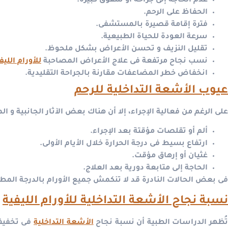
عدم الحاجة إلى جراحة أو شقوق كبيرة.
الحفاظ على الرحم.
فترة إقامة قصيرة بالمستشفى.
سرعة العودة للحياة الطبيعية.
تقليل النزيف و تحسن الأعراض بشكل ملحوظ.
نسب نجاح مرتفعة فى علاج الأعراض المصاحبة
للأورام الليف
انخفاض خطر المضاعفات مقارنة بالجراحة التقليدية.
عيوب الأشعة التداخلية للرحم
على الرغم من فعالية الإجراء، إلا أن هناك بعض الآثار الجانبية و 
ألم أو تقلصات مؤقتة بعد الإجراء.
ارتفاع بسيط فى درجة الحرارة خلال الأيام الأولى.
غثيان أو إرهاق مؤقت.
الحاجة إلى متابعة دورية بعد العلاج.
فى بعض الحالات النادرة قد لا تنكمش جميع الأورام بالدرجة المط
نسبة نجاح الأشعة التداخلية للأورام الليفية
ُظهر الدراسات الطبية أن نسبة نجاح
الأشعة التداخلية
فى تخفي