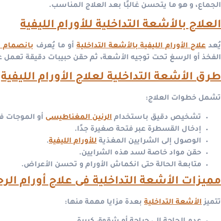
الجماع، و هو ما يتحسن غالبًا بعد العلاج المناسب.
العلاج بالأشعة التداخلية للأورام الليفية
ُعد
علاج الأورام الليفية بالأشعة التداخلية
أو ما يُعرف
بانصمام ا
الفخذ أو الرسغ تحت توجيه الأشعة، ثم حقن حبيبات دقيقة تعمل ع
طرق الأشعة التداخلية لعلاج الأورام الليفية
تشمل خطوات العلاج:
تشخيص دقيق باستخدام
الرنين المغناطيسى
أو الموجات ف
إدخال القسطرة عبر فتحة صغيرة جدًا.
الوصول إلى الشرايين المغذية
للأورام الليفية
.
حقن مواد خاصة لسد هذه الشرايين.
متابعة الحالة حتى انكماش الأورام و تحسن الأعراض.
مميزات الأشعة التداخلية فى علاج أورام الرح
تتميز
الأشعة التداخلية
بعدة مزايا مهمة منها: