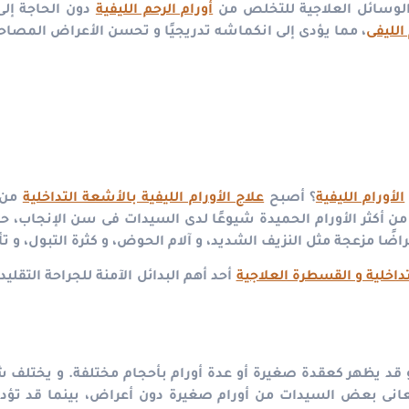
وسائل العلاجية للتخلص من
أورام الرحم الليفية
دون الحاجة إلى
الليفى
، مما يؤدى إلى انكماشه تدريجيًا و تحسن الأعراض المصاحب
الأورام الليفية
؟ أصبح
علاج الأورام الليفية بالأشعة التداخلية
من أ
ن أكثر الأورام الحميدة شيوعًا لدى السيدات فى سن الإنجاب، حي
راضًا مزعجة مثل النزيف الشديد، و آلام الحوض، و كثرة التبول، و 
تداخلية و القسطرة العلاجية
أحد أهم البدائل الآمنة للجراحة التقلي
و قد يظهر كعقدة صغيرة أو عدة أورام بأحجام مختلفة. و يختلف
انى بعض السيدات من أورام صغيرة دون أعراض، بينما قد تؤدى ا