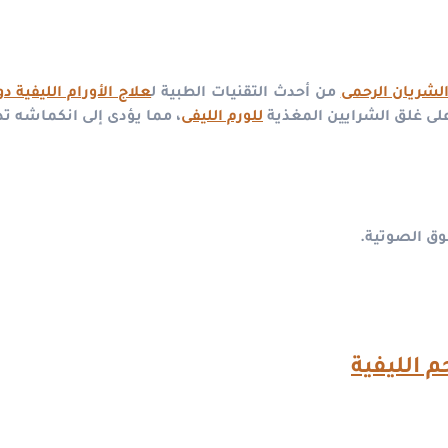
لشريان الرحمى
من أحدث التقنيات الطبية ل
علاج الأورام الليفية د
لى غلق الشرايين المغذية
للورم الليفى
، مما يؤدى إلى انكماشه تدر
وق الصوتية.
م الليفية