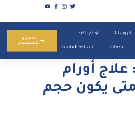
البروستاتا
أورام الكبد
للحجز و
الاستفسار
خدمات
السياحة العلاجية
لأشعة التداخلية للأورام الليفية 2026: علاج أورام
 متى يكون حجم