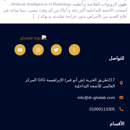
ظهور الروبوتات العلاجية و أنظمة Artificial Intelligence in Radiology،
أصبحت الأشعة التداخلية أكثر دقة و أمانًا من أى وقت مضى، مما ساعد فى
علاج العديد من الأمراض بدون جراحة تقليدية. و يؤكد […]
للتواصل
217طريق الحرية (ش أبو قير) الإبراهيمية GIG المركز
العالمى للأشعة التداخلية
info@dr-ghalab.com
01000113305
الأقسام