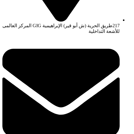
217طريق الحرية (ش أبو قير) الإبراهيمية GIG المركز العالمى
للأشعة التداخلية