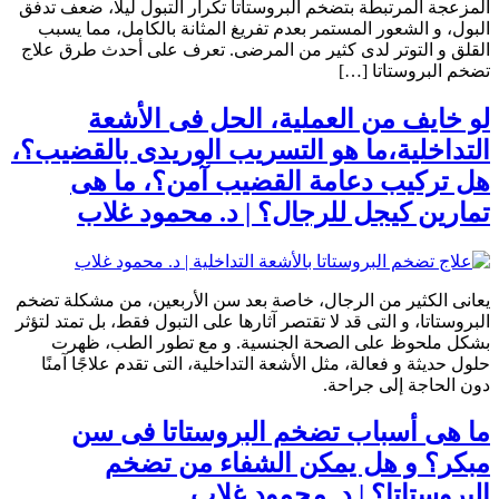
المزعجة المرتبطة بتضخم البروستاتا تكرار التبول ليلًا، ضعف تدفق
البول، و الشعور المستمر بعدم تفريغ المثانة بالكامل، مما يسبب
القلق و التوتر لدى كثير من المرضى. تعرف على أحدث طرق علاج
تضخم البروستاتا […]
لو خايف من العملية، الحل فى الأشعة
التداخلية،ما هو التسريب الوريدى بالقضيب؟،
هل تركيب دعامة القضيب آمن؟، ما هى
تمارين كيجل للرجال؟ | د. محمود غلاب
يعانى الكثير من الرجال، خاصة بعد سن الأربعين، من مشكلة تضخم
البروستاتا، و التى قد لا تقتصر آثارها على التبول فقط، بل تمتد لتؤثر
بشكل ملحوظ على الصحة الجنسية. و مع تطور الطب، ظهرت
حلول حديثة و فعالة، مثل الأشعة التداخلية، التى تقدم علاجًا آمنًا
دون الحاجة إلى جراحة.
ما هى أسباب تضخم البروستاتا فى سن
مبكر؟ و هل يمكن الشفاء من تضخم
البروستاتا؟ | د. محمود غلاب