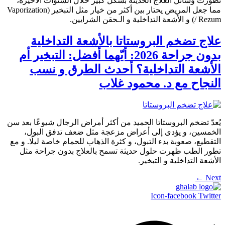
تطورت وسائل العلاج الحديثة بشكل كبير خلال السنوات الأخيرة،
مما جعل المريض يحتار بين أكثر من خيار مثل التبخير (Vaporization
/ Rezum) و الأشعة التداخلية و الـحقن الشرايين.
علاج تضخم البروستاتا بالأشعة التداخلية
بدون جراحة 2026: أيّهما أفضل: التبخير أم
الأشعة التداخلية؟ أحدث الطرق و نسب
النجاح مع د. محمود غلاب
يُعدّ تضخم البروستاتا الحميد من أكثر أمراض الرجال شيوعًا بعد سن
الخمسين، و يؤدى إلى أعراض مزعجة مثل ضعف تدفق البول،
التقطيع، صعوبة بدء التبول، و كثرة الذهاب للحمام خاصة ليلًا. و مع
تطور الطب ظهرت حلول حديثة تسمح بالعلاج بدون جراحة مثل
الأشعة التداخلية و التبخير.
←
Next
Icon-facebook
Twitter