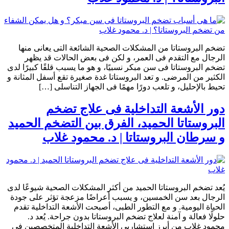
تضخم البروستاتا من المشكلات الصحية الشائعة التى يعانى منها
الرجال مع التقدم فى العمر، و لكن فى بعض الحالات قد يظهر
تضخم البروستاتا فى سن مبكر نسبيًا، و هو ما يسبب قلقًا كبيرًا لدى
الكثير من المرضى. و تعد البروستاتا غدة صغيرة تقع أسفل المثانة و
تحيط بالإحليل، و تلعب دورًا مهمًا فى الجهاز التناسلى […]
دور الأشعة التداخلية فى علاج تضخم
البروستاتا الحميد، الفرق بين التضخم الحميد
و سرطان البروستاتا | د. محمود غلاب
يُعد تضخم البروستاتا الحميد من أكثر المشكلات الصحية شيوعًا لدى
الرجال بعد سن الخمسين، و يسبب أعراضًا مزعجة تؤثر على جودة
الحياة اليومية. و مع التطور الطبى، أصبحت الأشعة التداخلية تقدم
حلولًا فعالة و آمنة لعلاج تضخم البروستاتا بدون جراحة. يُعد د.
محمود غلاب من أبرز استشاريى الأشعة التداخلية المتخصصين فى