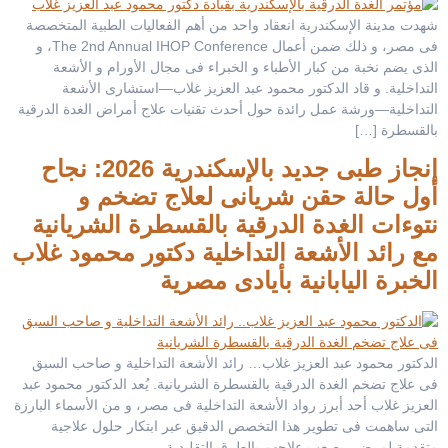
شهدت مدينة الإسكندرية انعقاد واحد من أهم الفعاليات الطبية المتخصصة
فى مصر، و ذلك ضمن أعمال The 2nd Annual IHOP Conference، و
الذى يضم نخبة من كبار الأطباء و الخبراء فى مجال الأورام و الأشعة
التداخلية. و قاد الدكتور محمود عبد العزيز غلاب—استشارى الأشعة
التداخلية—ورشة عمل رائدة حول أحدث تقنيات علاج أمراض الغدة الدرقية
بالقسطرة […]
إنجاز طبى جديد بالإسكندرية 2026: نجاح
أول حالة حقن شريانى لعلاج تضخم و
نتوءات الغدة الدرقية بالقسطرة الشريانية
مع رائد الأشعة التداخلية دكتور محمود غلاب
الخبرة اليابانية بأيادى مصرية
الدكتور محمود عبد العزيز غلاب… رائد الأشعة التداخلية و صاحب السبق
فى علاج تضخم الغدة الدرقية بالقسطرة الشريانية. يُعد الدكتور محمود عبد
العزيز غلاب أحد أبرز رواد الأشعة التداخلية فى مصر، و من الأسماء البارزة
التى ساهمت فى تطوير هذا التخصص الدقيق عبر ابتكار حلول علاجية
متقدمة لمرضى يصعب علاجهم بالطرق التقليدية.