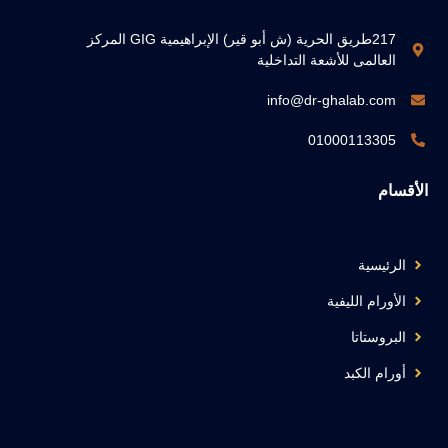
217طريق الحرية (ش أبو قير) الإبراهيمية GIG المركز
العالمى للأشعة التداخلية
info@dr-ghalab.com
01000113305
الأقسام
الرئيسية
الأورام الليفية
البروستاتا
أورام الكبد