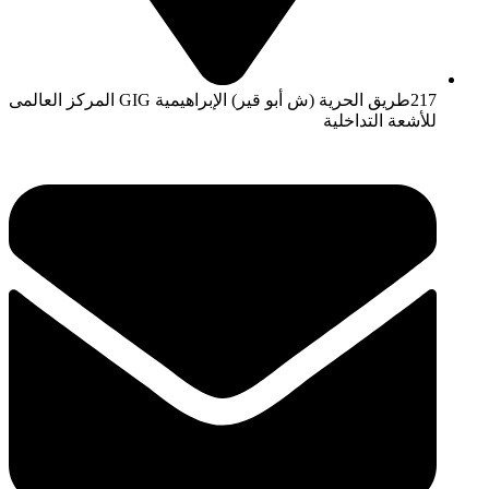
217طريق الحرية (ش أبو قير) الإبراهيمية GIG المركز العالمى
للأشعة التداخلية