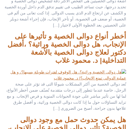
أشعة دوالى الخصيتين هى الفحص الأكثر دقة لتشخيص دوالى الخصية و
تحديد درجتها، حيث تساعد الطبيب فى تقييم تدفق الدم داخل أوردة الخصية
و الكشف عن ارتجاع الدم الذى يسبب الدوالى. إذا كنت تعانى من ألم فى
الخصية، أو ضعف فى الخصوبة، أو تأخر الإنجاب، فإن إجراء أشعة دوبلر
على الخصيتين يعد الخطوة الأولى لاختيار […]
أخطر أنواع دوالى الخصية و تأثيرها على
الإنجاب، هل دوالى الخصية وراثية؟ ،أفضل
دكتور لعلاج دوالى الخصية بالأشعة
التداخلية| د. محمود غلاب
تُعد دوالى الخصية من أكثر المشكلات شيوعًا التى قد تؤثر على صحة
الرجل، خاصة عندما تتطور إلى درجات متقدمة تُصنّف ضمن أخطر الأنواع،
لما لها من تأثير مباشر على جودة الحيوانات المنوية و فرص الإنجاب. و مع
تزايد التساؤلات حول ما إذا كانت دوالى الخصية وراثية، و أفضل طرق
علاجها بدون جراحة، أصبح من الضرورى […]
هل يمكن حدوث حمل مع وجود دوالى
الخصية؟ تأثير دوالى الخصية على الإنجاب،