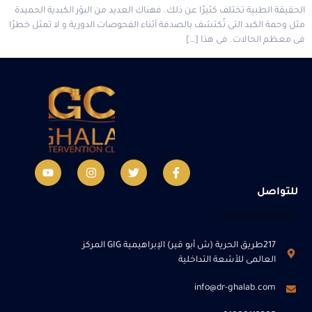
الحقيقة الطبية تختلف كثيرًا عن ذلك. فهناك العديد من البؤر الكبدية الحميدة
مثل وحمة الكبد التى تُكتشف بالصدفة أثناء الفحوصات الدورية و لا تمثل خطرًا
فى معظم الحالات. فى هذا […]
للتواصل
217طريق الحرية (ش أبو قير) الإبراهيمية GIG المركز
العالمى للأشعة التداخلية
info@dr-ghalab.com