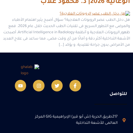
الوعائية 2026| د. محمود غلاب
هل دخل الطب عصر الروبوتات العلاجية؟ سؤال أصبح يثير اهتمام الأطباء
والمرضى مع التطور السريع فى تقنيات الطب الحديث خلال عام 2026. فمع
ظهور الروبوتات العلاجية و أنظمة Artificial Intelligence in Radiology، أصبحت
الأشعة التداخلية أكثر دقة و أمانًا من أى وقت مضى، مما ساعد فى علاج العديد
من الأمراض بدون جراحة تقليدية. و يؤكد […]
للتواصل
217طريق الحرية (ش أبو قير) الإبراهيمية GIG المركز
العالمى للأشعة التداخلية