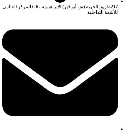
217طريق الحرية (ش أبو قير) الإبراهيمية GIG المركز العالمى
للأشعة التداخلية