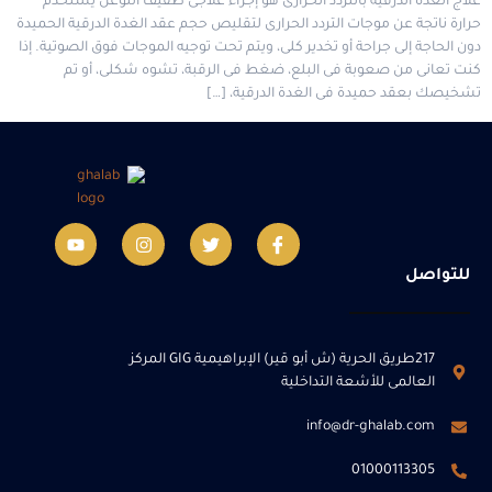
علاج الغدة الدرقية بالتردد الحرارى هو إجراء علاجى طفيف التوغل يستخدم
حرارة ناتجة عن موجات التردد الحرارى لتقليص حجم عقد الغدة الدرقية الحميدة
دون الحاجة إلى جراحة أو تخدير كلى، ويتم تحت توجيه الموجات فوق الصوتية. إذا
كنت تعانى من صعوبة فى البلع، ضغط فى الرقبة، تشوه شكلى، أو تم
تشخيصك بعقد حميدة فى الغدة الدرقية، […]
للتواصل
217طريق الحرية (ش أبو قير) الإبراهيمية GIG المركز
العالمى للأشعة التداخلية
info@dr-ghalab.com
01000113305