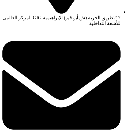
217طريق الحرية (ش أبو قير) الإبراهيمية GIG المركز العالمى
للأشعة التداخلية