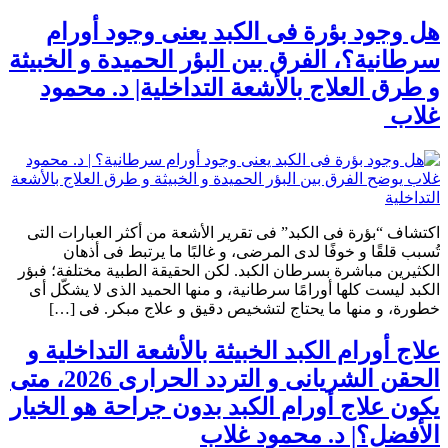
هل وجود بؤرة فى الكبد يعنى وجود أورام
سرطانية؟، الفرق بين البؤر الحميدة و الخبيثة
و طرق العلاج بالأشعة التداخلية| د. محمود
غلاب
اكتشاف “بؤرة فى الكبد” فى تقرير الأشعة من أكثر العبارات التى
تُسبب قلقًا و خوفًا لدى المرضى، و غالبًا ما يرتبط فى أذهان
الكثيرين مباشرة بسرطان الكبد. لكن الحقيقة الطبية مختلفة؛ فبؤر
الكبد ليست كلها أورامًا سرطانية، و منها الحميد الذى لا يشكّل أى
خطورة، و منها ما يحتاج لتشخيص دقيق و علاج مبكر. فى […]
علاج أورام الكبد الخبيثة بالأشعة التداخلية و
الحقن الشريانى و التردد الحرارى 2026، متى
يكون علاج أورام الكبد بدون جراحة هو الخيار
الأفضل؟| د. محمود غلاب