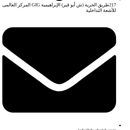
217طريق الحرية (ش أبو قير) الإبراهيمية GIG المركز العالمى
للأشعة التداخلية