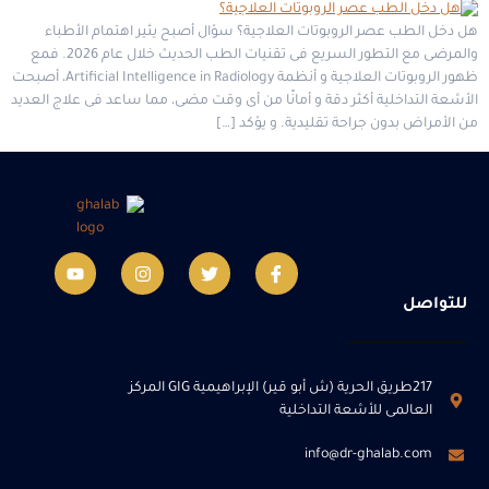
هل دخل الطب عصر الروبوتات العلاجية؟ سؤال أصبح يثير اهتمام الأطباء
والمرضى مع التطور السريع فى تقنيات الطب الحديث خلال عام 2026. فمع
ظهور الروبوتات العلاجية و أنظمة Artificial Intelligence in Radiology، أصبحت
الأشعة التداخلية أكثر دقة و أمانًا من أى وقت مضى، مما ساعد فى علاج العديد
من الأمراض بدون جراحة تقليدية. و يؤكد […]
للتواصل
217طريق الحرية (ش أبو قير) الإبراهيمية GIG المركز
العالمى للأشعة التداخلية
info@dr-ghalab.com