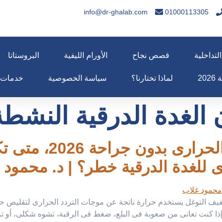
info@dr-ghalab.com
01000113305
لتداخلية
قصص نجاح
الأورام الليفية
البروستاتا
20
لماذا تختارنا؟
سياسة الخصوصية
خدمات
 الغدة الدرقية النشط
علاج الغدة الدرقية 
 للغدة الدرقية خطر؟ | د. محمود 
طفيف التوغل يستخدم حرارة ناتجة عن موجات التردد الحرارى لتقليص حج
 إذا كنت تعانى من صعوبة فى البلع، ضغط فى الرقبة، تشوه شكلى، أو ت