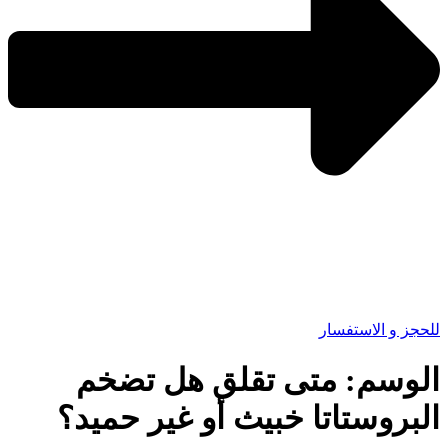
للحجز و الاستفسار
الوسم:
متى تقلق هل تضخم
البروستاتا خبيث أو غير حميد؟