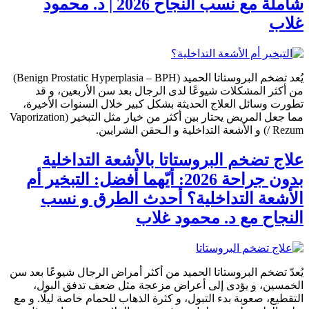
شاملة مع نسب النجاح 2026 | د. محمود
غلاب
يُعد تضخم البروستاتا الحميد (Benign Prostatic Hyperplasia – BPH)
من أكثر المشكلات شيوعًا لدى الرجال بعد سن الأربعين، و قد
تطورت وسائل العلاج الحديثة بشكل كبير خلال السنوات الأخيرة،
مما جعل المريض يحتار بين أكثر من خيار مثل التبخير (Vaporization
/ Rezum) و الأشعة التداخلية و الـحقن الشرايين.
علاج تضخم البروستاتا بالأشعة التداخلية
بدون جراحة 2026: أيّهما أفضل: التبخير أم
الأشعة التداخلية؟ أحدث الطرق و نسب
النجاح مع د. محمود غلاب
يُعدّ تضخم البروستاتا الحميد من أكثر أمراض الرجال شيوعًا بعد سن
الخمسين، و يؤدى إلى أعراض مزعجة مثل ضعف تدفق البول،
التقطيع، صعوبة بدء التبول، و كثرة الذهاب للحمام خاصة ليلًا. و مع