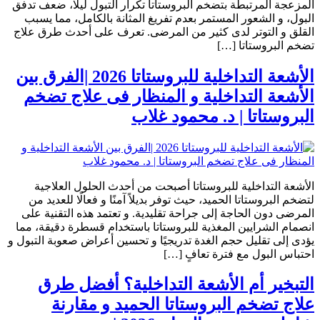
المزعجة المرتبطة بتضخم البروستاتا تكرار التبول ليلًا، ضعف تدفق
البول، و الشعور المستمر بعدم تفريغ المثانة بالكامل، مما يسبب
القلق و التوتر لدى كثير من المرضى. تعرف على أحدث طرق علاج
تضخم البروستاتا […]
الأشعة التداخلية للبروستاتا 2026 |الفرق بين
الأشعة التداخلية و المنظار فى علاج تضخم
البروستاتا | د. محمود غلاب
الأشعة التداخلية للبروستاتا أصبحت من أحدث الحلول العلاجية
لتضخم البروستاتا الحميد، حيث توفر بديلاً آمنًا و فعالًا للعديد من
المرضى دون الحاجة إلى جراحة تقليدية. و تعتمد هذه التقنية على
انصمام الشرايين المغذية للبروستاتا باستخدام قسطرة دقيقة، مما
يؤدى إلى تقليل حجم الغدة تدريجيًا و تحسين أعراض صعوبة التبول و
احتباس البول مع فترة تعافٍ […]
التبخير أم الأشعة التداخلية؟ أفضل طرق
علاج تضخم البروستاتا الحميد و مقارنة