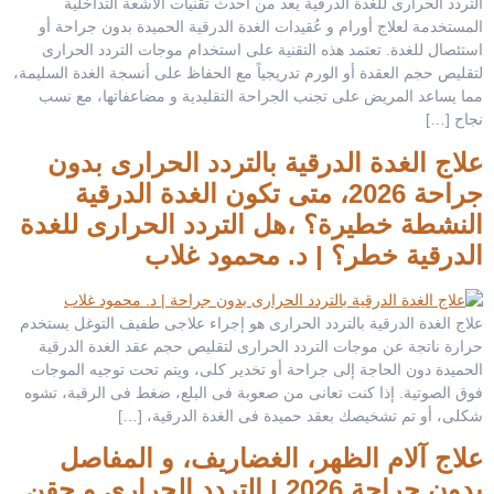
التردد الحرارى للغدة الدرقية يعد من أحدث تقنيات الأشعة التداخلية
المستخدمة لعلاج أورام و عُقيدات الغدة الدرقية الحميدة بدون جراحة أو
استئصال للغدة. تعتمد هذه التقنية على استخدام موجات التردد الحرارى
لتقليص حجم العقدة أو الورم تدريجياً مع الحفاظ على أنسجة الغدة السليمة،
مما يساعد المريض على تجنب الجراحة التقليدية و مضاعفاتها، مع نسب
نجاح […]
علاج الغدة الدرقية بالتردد الحرارى بدون
جراحة 2026، متى تكون الغدة الدرقية
النشطة خطيرة؟ ،هل التردد الحرارى للغدة
الدرقية خطر؟ | د. محمود غلاب
علاج الغدة الدرقية بالتردد الحرارى هو إجراء علاجى طفيف التوغل يستخدم
حرارة ناتجة عن موجات التردد الحرارى لتقليص حجم عقد الغدة الدرقية
الحميدة دون الحاجة إلى جراحة أو تخدير كلى، ويتم تحت توجيه الموجات
فوق الصوتية. إذا كنت تعانى من صعوبة فى البلع، ضغط فى الرقبة، تشوه
شكلى، أو تم تشخيصك بعقد حميدة فى الغدة الدرقية، […]
علاج آلام الظهر، الغضاريف، و المفاصل
بدون جراحة 2026 | التردد الحرارى و حقن