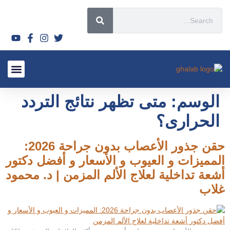
قصص نجاح
الأسئلة الشائعة 2026
الأورام الليفي
لماذا تختار
السياحة العل
أحدث المق
الأشعة التدا
سياسة ال
الوسم:
متى تظهر نتائج التردد
الحرارى؟
حقن جذور الأعصاب بدون جراحة 2026:
المميزات و العيوب و الأسعار و أفضل دكتور
أشعة تداخلية لعلاج الألم المزمن | د. محمود
غلاب