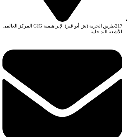
217طريق الحرية (ش أبو قير) الإبراهيمية GIG المركز العالمى
للأشعة التداخلية