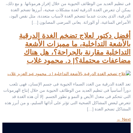
فى تنظيم العديد من الوظائف الحيوية من خلال إفراز هرموناتها. و مع ذلك،
يمكن أن تتعرض الغدة الدرقية لعدة مشكلات صحية، أبرزها تضخم الغدة
الدرقية، الذى يحدث عندما تتضخم الغدة لأسباب متعددة، مثل نقص اليود،
الأمراض المناعية، أو الوراثة. يعانى المرضى المصابون […]
أفضل دكتور لعلاج تضخم الغدة الدرقية
بالأشعة التداخلية، ما مميزات الأشعة
التداخلية مقارنة بالجراحة؟، هل هناك
مضاعفات محتملة؟| د. محمود غلاب
تعد الغدة الدرقية من الغدد الصماء الحيوية فى جسم الإنسان، فهى تلعب
دوراً أساسياً فى تنظيم العديد من الوظائف الحيوية من خلال إنتاج الهرمونات
التى تتحكم فى معدل الأيض و النمو و تطور الجسم. إلا أن هذه الغدة قد
تتعرض لبعض المشاكل الصحية التى تؤثر على أدائها السليم، و من أبرز هذه
المشاكل تضخم الغدة […]
←
Next