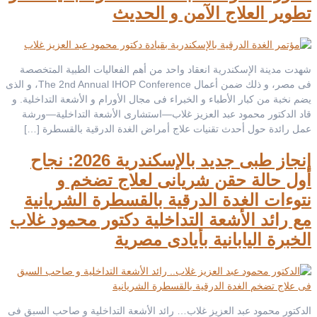
تطوير العلاج الآمن و الحديث
شهدت مدينة الإسكندرية انعقاد واحد من أهم الفعاليات الطبية المتخصصة
فى مصر، و ذلك ضمن أعمال The 2nd Annual IHOP Conference، و الذى
يضم نخبة من كبار الأطباء و الخبراء فى مجال الأورام و الأشعة التداخلية. و
قاد الدكتور محمود عبد العزيز غلاب—استشارى الأشعة التداخلية—ورشة
عمل رائدة حول أحدث تقنيات علاج أمراض الغدة الدرقية بالقسطرة […]
إنجاز طبى جديد بالإسكندرية 2026: نجاح
أول حالة حقن شريانى لعلاج تضخم و
نتوءات الغدة الدرقية بالقسطرة الشريانية
مع رائد الأشعة التداخلية دكتور محمود غلاب
الخبرة اليابانية بأيادى مصرية
الدكتور محمود عبد العزيز غلاب… رائد الأشعة التداخلية و صاحب السبق فى