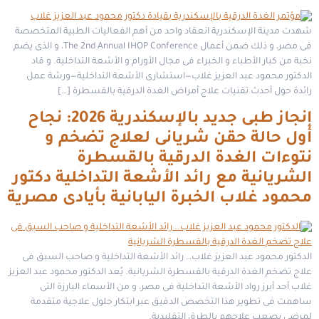
شهدت مدينة الإسكندرية انعقاد واحد من أهم الفعاليات الطبية المتخصصة
فى مصر، و ذلك ضمن أعمال The 2nd Annual IHOP Conference، و الذى يضم
نخبة من كبار الأطباء و الخبراء فى مجال الأورام و الأشعة التداخلية. و قاد
الدكتور محمود عبد العزيز غلاب—استشارى الأشعة التداخلية—ورشة عمل
رائدة حول أحدث تقنيات علاج أمراض الغدة الدرقية بالقسطرة […]
إنجاز طبى جديد بالإسكندرية 2026: نجاح
أول حالة حقن شريانى لعلاج تضخم و
نتوءات الغدة الدرقية بالقسطرة
الشريانية مع رائد الأشعة التداخلية دكتور
محمود غلاب الخبرة اليابانية بأيادى مصرية
الدكتور محمود عبد العزيز غلاب… رائد الأشعة التداخلية و صاحب السبق فى
علاج تضخم الغدة الدرقية بالقسطرة الشريانية. يُعد الدكتور محمود عبد العزيز
غلاب أحد أبرز رواد الأشعة التداخلية فى مصر، و من الأسماء البارزة التى
ساهمت فى تطوير هذا التخصص الدقيق عبر ابتكار حلول علاجية متقدمة
لمرضى يصعب علاجهم بالطرق التقليدية.