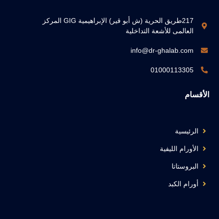
217طريق الحرية (ش أبو قير) الإبراهيمية GIG المركز
العالمى للأشعة التداخلية
info@dr-ghalab.com
01000113305
الأقسام
الرئيسية
الأورام الليفية
البروستاتا
أورام الكبد