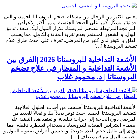
يعانى الكثير من الرجال من مشكلة تضخم البروستاتا الحميد، و التى
قد تؤثر بشكل كبير على الصحة الجنسية. و من أكثر الأعراض
المزعجة المرتبطة بتضخم البروستاتا تكرار التبول ليلًا، ضعف تدفق
البول، و الشعور المستمر بعدم تفريغ المثانة بالكامل، مما يسبب
القلق و التوتر لدى كثير من المرضى. تعرف على أحدث طرق علاج
تضخم البروستاتا […]
الأشعة التداخلية للبروستاتا 2026 |الفرق بين
الأشعة التداخلية و المنظار فى علاج تضخم
البروستاتا | د. محمود غلاب
الأشعة التداخلية للبروستاتا أصبحت من أحدث الحلول العلاجية
لتضخم البروستاتا الحميد، حيث توفر بديلاً آمنًا و فعالًا للعديد من
المرضى دون الحاجة إلى جراحة تقليدية. و تعتمد هذه التقنية على
انصمام الشرايين المغذية للبروستاتا باستخدام قسطرة دقيقة، مما
يؤدى إلى تقليل حجم الغدة تدريجيًا و تحسين أعراض صعوبة التبول و
احتباس البول مع فترة تعافٍ […]