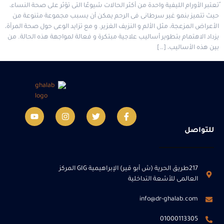
ُتعتبر الأورام الليفية واحدة من أكثر الحالات شيوعًا التى تؤثر على صحة النساء،
حيث تتميز بنمو غير سرطانى فى الرحم يمكن أن يسبب مجموعة متنوعة من
الأعراض المزعجة، مثل الألم و النزيف الغزير. و مع تزايد الوعى حول صحة المرأة،
يزداد الاهتمام بتطوير أساليب علاجية مبتكرة و فعالة لمواجهة هذه الحالة. من
بين هذه الأساليب، […]
للتواصل
217طريق الحرية (ش أبو قير) الإبراهيمية GIG المركز
العالمى للأشعة التداخلية
info@dr-ghalab.com
01000113305