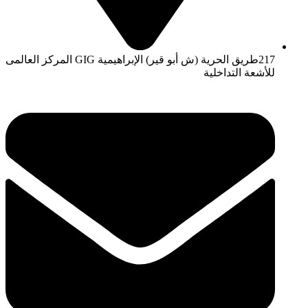
217طريق الحرية (ش أبو قير) الإبراهيمية GIG المركز العالمى
للأشعة التداخلية