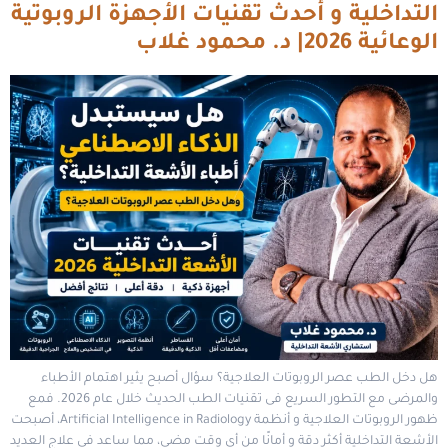
التداخلية و أحدث تقنيات الأجهزة الروبوتية
الوعائية 2026| د. محمود غلاب
هل دخل الطب عصر الروبوتات العلاجية؟ سؤال أصبح يثير اهتمام الأطباء
والمرضى مع التطور السريع فى تقنيات الطب الحديث خلال عام 2026. فمع
ظهور الروبوتات العلاجية و أنظمة Artificial Intelligence in Radiology، أصبحت
الأشعة التداخلية أكثر دقة و أمانًا من أى وقت مضى، مما ساعد فى علاج العديد