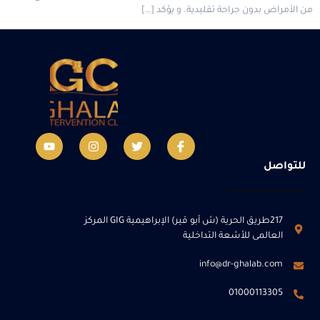
من الأمراض بدون جراحة تقليدية. و يؤكد […]
للتواصل
217طريق الحرية (ش أبو قير) الإبراهيمية GIG المركز
العالمى للأشعة التداخلية
info@dr-ghalab.com
01000113305