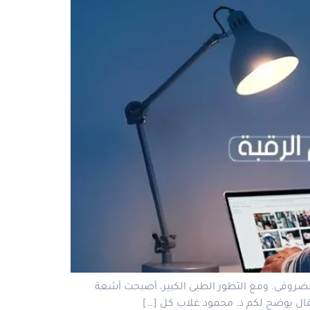
الغضروفى. ومع التطور الطبى الكبير، أصبحت أشعة
لمقال يوضح لكم د. محمود غلاب كل […]