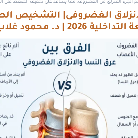
يل حجم الجزء المنزلق من الغضروف، مما يساعد على تخفيف الضغط على ا
الانزلاق الغضروفى| التشخيص ا
20 | د. محمود غلاب