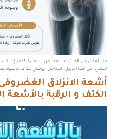
هل تعانى من ألم شديد يمتد من أسفل الظهر إلى الساق
العلاج. فى هذا الدليل الشامل، يوضح لك د. محمود غل
أشعة الانزلاق الغضروفى و
الكتف و الرقبة بالأشعة ا