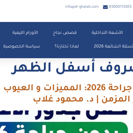
info@dr-ghalab.com
01000113305
الأشعة التداخلية
قصص نجاح
الأورام الليفية
أسئلة الشائعة 2026
لماذا تختارنا؟
سياسة الخصوصية
روف أسفل الظهر
حقن جذور الأعصاب بدون جراحة 2026: ا
 المزمن | د. محمود غلاب