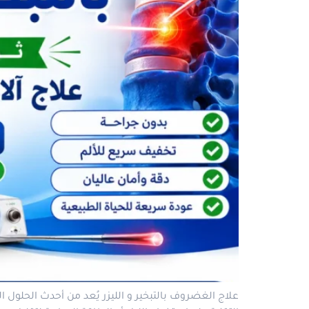
علاج الغضروف بالتبخير و الليزر يُعد من أحدث الحلول ا