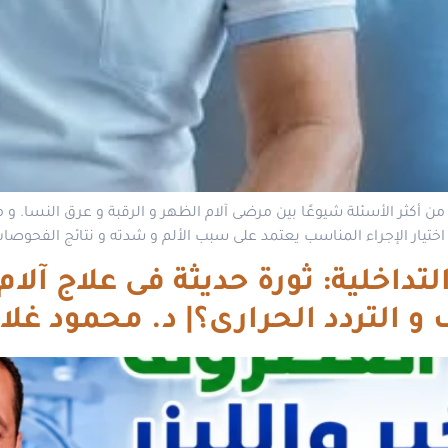
من أكثر الأسئلة شيوعًا بين مرضى آلام الظهر و الرقبة و عرق النسا. و
 اختيار الإجراء المناسب يعتمد على سبب الألم و شدته و نتائج الفحوصات
و التردد الحرارى؟| د. محمود غلا