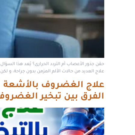
حقن جذور الأعصاب أم التردد الحرارى؟ يُعد هذا السؤال 
علاج العديد من حالات الألم المزمن بدون جراحة، و لكن
الفرق بين تبخير الغضروف 