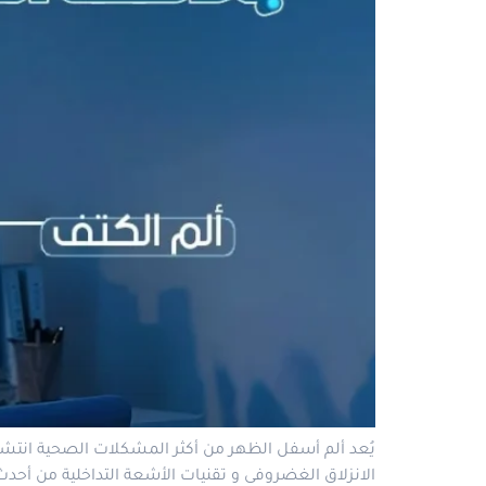
يُعد ألم أسفل الظهر من أكثر المشكلات الصحية انتشارً
الانزلاق الغضروفى و تقنيات الأشعة التداخلية من أحدث