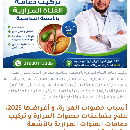
تركيب دعامة القناة المرارية بالأشعة التداخلية يُعد من أحدث الحلول لعلاج
انسداد القنوات المرارية دون الحاجة إلى جراحة مفتوحة، حيث يتم تركيب الدعامة
باستخدام قسطرة دقيقة تحت توجيه الأشعة، مما يساعد على إعادة تدفق
العصارة الصفراوية بصورة طبيعية و تخفيف أعراض الصفراء و الحكة و آلام
البطن. و يتميز هذا الإجراء بنسبة نجاح مرتفعة، و […]
أسباب حصوات المرارة، و أعراضها 2026،
علاج مضاعفات حصوات المرارة و تركيب
دعامات القنوات المرارية بالأشعة