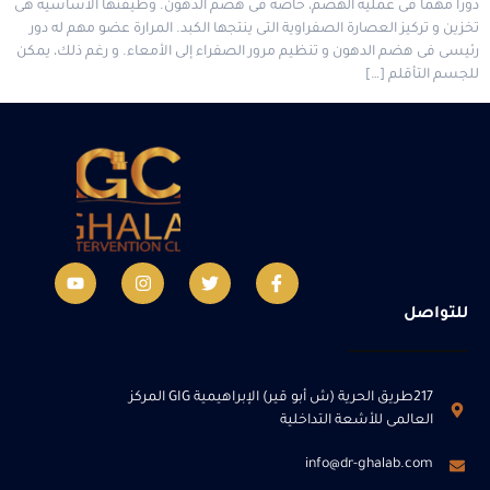
دورًا مهمًا فى عملية الهضم، خاصة فى هضم الدهون. وظيفتها الأساسية هى
تخزين و تركيز العصارة الصفراوية التى ينتجها الكبد. المرارة عضو مهم له دور
رئيسى فى هضم الدهون و تنظيم مرور الصفراء إلى الأمعاء. و رغم ذلك، يمكن
للجسم التأقلم […]
للتواصل
217طريق الحرية (ش أبو قير) الإبراهيمية GIG المركز
العالمى للأشعة التداخلية
info@dr-ghalab.com