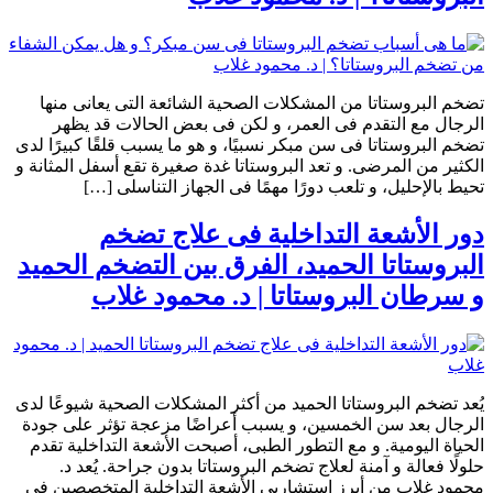
تضخم البروستاتا من المشكلات الصحية الشائعة التى يعانى منها
الرجال مع التقدم فى العمر، و لكن فى بعض الحالات قد يظهر
تضخم البروستاتا فى سن مبكر نسبيًا، و هو ما يسبب قلقًا كبيرًا لدى
الكثير من المرضى. و تعد البروستاتا غدة صغيرة تقع أسفل المثانة و
تحيط بالإحليل، و تلعب دورًا مهمًا فى الجهاز التناسلى […]
دور الأشعة التداخلية فى علاج تضخم
البروستاتا الحميد، الفرق بين التضخم الحميد
و سرطان البروستاتا | د. محمود غلاب
يُعد تضخم البروستاتا الحميد من أكثر المشكلات الصحية شيوعًا لدى
الرجال بعد سن الخمسين، و يسبب أعراضًا مزعجة تؤثر على جودة
الحياة اليومية. و مع التطور الطبى، أصبحت الأشعة التداخلية تقدم
حلولًا فعالة و آمنة لعلاج تضخم البروستاتا بدون جراحة. يُعد د.
محمود غلاب من أبرز استشاريى الأشعة التداخلية المتخصصين فى