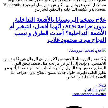
تطورت وسائل العلاج الحديثة بشكل كبير خلال السنوات الأخيرة،
مما جعل المريض يحتار بين أكثر من خيار مثل التبخير (Vaporization
/ Rezum) و الأشعة التداخلية و الـحقن الشرايين.
علاج تضخم البروستاتا بالأشعة التداخلية
بدون جراحة 2026: أيّهما أفضل: التبخير أم
الأشعة التداخلية؟ أحدث الطرق و نسب
النجاح مع د. محمود غلاب
يُعدّ تضخم البروستاتا الحميد من أكثر أمراض الرجال شيوعًا بعد سن
الخمسين، و يؤدى إلى أعراض مزعجة مثل ضعف تدفق البول،
التقطيع، صعوبة بدء التبول، و كثرة الذهاب للحمام خاصة ليلًا. و مع
تطور الطب ظهرت حلول حديثة تسمح بالعلاج بدون جراحة مثل
الأشعة التداخلية و التبخير.
←
Next
Icon-facebook
Twitter