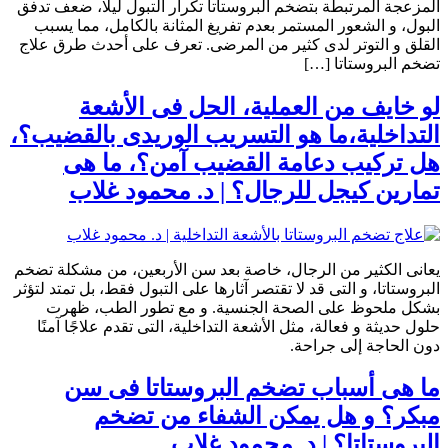
المزعجة المرتبطة بتضخم البروستاتا تكرار التبول ليلًا، ضعف تدفق
البول، و الشعور المستمر بعدم تفريغ المثانة بالكامل، مما يسبب
القلق و التوتر لدى كثير من المرضى. تعرف على أحدث طرق علاج
تضخم البروستاتا […]
لو خايف من العملية، الحل فى الأشعة
التداخلية،ما هو التسريب الوريدى بالقضيب؟،
هل تركيب دعامة القضيب آمن؟، ما هى
تمارين كيجل للرجال؟ | د. محمود غلاب
يعانى الكثير من الرجال، خاصة بعد سن الأربعين، من مشكلة تضخم
البروستاتا، و التى قد لا تقتصر آثارها على التبول فقط، بل تمتد لتؤثر
بشكل ملحوظ على الصحة الجنسية. و مع تطور الطب، ظهرت
حلول حديثة و فعالة، مثل الأشعة التداخلية، التى تقدم علاجًا آمنًا
دون الحاجة إلى جراحة.
ما هى أسباب تضخم البروستاتا فى سن
مبكر؟ و هل يمكن الشفاء من تضخم
البروستاتا؟ | د. محمود غلاب