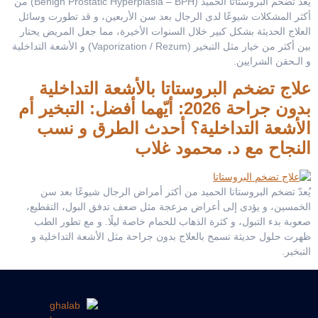
يُعد تضخم البروستاتا الحميد (Benign Prostatic Hyperplasia – BPH) من
أكثر المشكلات شيوعًا لدى الرجال بعد سن الأربعين، و قد تطورت وسائل
العلاج الحديثة بشكل كبير خلال السنوات الأخيرة، مما جعل المريض يحتار
بين أكثر من خيار مثل التبخير (Vaporization / Rezum) و الأشعة التداخلية
و الـحقن الشرايين.
علاج تضخم البروستاتا بالأشعة التداخلية
بدون جراحة 2026: أيّهما أفضل: التبخير أم
الأشعة التداخلية؟ أحدث الطرق و نسب
النجاح مع د. محمود غلاب
يُعدّ تضخم البروستاتا الحميد من أكثر أمراض الرجال شيوعًا بعد سن
الخمسين، و يؤدى إلى أعراض مزعجة مثل ضعف تدفق البول، التقطيع،
صعوبة بدء التبول، و كثرة الذهاب للحمام خاصة ليلًا. و مع تطور الطب
ظهرت حلول حديثة تسمح بالعلاج بدون جراحة مثل الأشعة التداخلية و
التبخير.