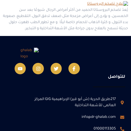
يُعدّ تضخم البروستاتا الحميد من أكثر أمراض الرجال شيوعًا بعد سن
الخمسين، و يؤدى إلى أعراض مزعجة مثل ضعف تدفق البول، التقطيع، صعوبة
بدء التبول، و كثرة الذهاب للحمام خاصة ليلًا. و مع تطور الطب ظهرت حلول
حديثة تسمح بالعلاج بدون جراحة مثل الأشعة التداخلية و التبخير.
للتواصل
217طريق الحرية (ش أبو قير) الإبراهيمية GIG المركز
العالمى للأشعة التداخلية
info@dr-ghalab.com
01000113305