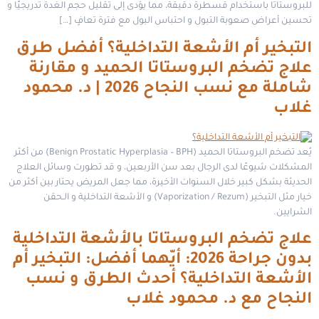
للبروستاتا باستخدام قسطرة دقيقة، مما يؤدى إلى تقليل حجم الغدة تدريجيًا و
تحسين أعراض صعوبة التبول و احتباس البول مع فترة تعافٍ […]
التبخير أم الأشعة التداخلية؟ أفضل طرق
علاج تضخم البروستاتا الحميد و مقارنة
شاملة مع نسب النجاح 2026 | د. محمود
غلاب
يُعد تضخم البروستاتا الحميد (Benign Prostatic Hyperplasia – BPH) من أكثر
المشكلات شيوعًا لدى الرجال بعد سن الأربعين، و قد تطورت وسائل العلاج
الحديثة بشكل كبير خلال السنوات الأخيرة، مما جعل المريض يحتار بين أكثر من
خيار مثل التبخير (Vaporization / Rezum) و الأشعة التداخلية و الـحقن
الشرايين.
علاج تضخم البروستاتا بالأشعة التداخلية
بدون جراحة 2026: أيّهما أفضل: التبخير أم
الأشعة التداخلية؟ أحدث الطرق و نسب
النجاح مع د. محمود غلاب