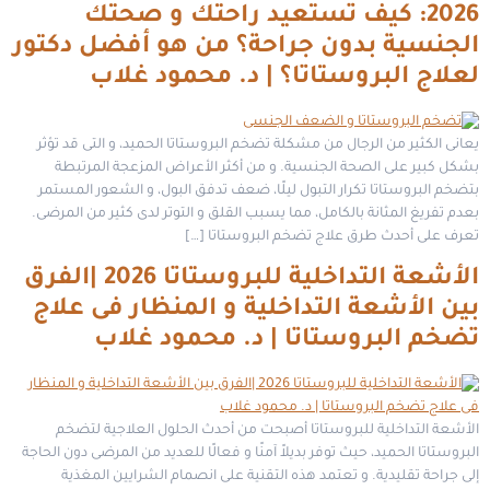
2026: كيف تستعيد راحتك و صحتك
الجنسية بدون جراحة؟ من هو أفضل دكتور
لعلاج البروستاتا؟ | د. محمود غلاب
يعانى الكثير من الرجال من مشكلة تضخم البروستاتا الحميد، و التى قد تؤثر
بشكل كبير على الصحة الجنسية. و من أكثر الأعراض المزعجة المرتبطة
بتضخم البروستاتا تكرار التبول ليلًا، ضعف تدفق البول، و الشعور المستمر
بعدم تفريغ المثانة بالكامل، مما يسبب القلق و التوتر لدى كثير من المرضى.
تعرف على أحدث طرق علاج تضخم البروستاتا […]
الأشعة التداخلية للبروستاتا 2026 |الفرق
بين الأشعة التداخلية و المنظار فى علاج
تضخم البروستاتا | د. محمود غلاب
الأشعة التداخلية للبروستاتا أصبحت من أحدث الحلول العلاجية لتضخم
البروستاتا الحميد، حيث توفر بديلاً آمنًا و فعالًا للعديد من المرضى دون الحاجة
إلى جراحة تقليدية. و تعتمد هذه التقنية على انصمام الشرايين المغذية