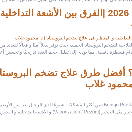
الأشعة التداخلية للبروستاتا 2026 |الفرق بين 
اجية لتضخم البروستاتا الحميد، حيث توفر بديلاً آمنًا و فعالًا للعديد 
خدام قسطرة دقيقة، مما يؤدى إلى تقليل حجم الغدة تدريجيًا و تحسين أ
ية؟ أفضل طرق علاج تضخم البروستات
يُعد تضخم البروستاتا الحميد (Benign Prostatic Hyperplasia – BPH) من أكثر المشكلات ش
عة التداخلية و الـحقن الشرايين.