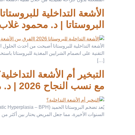
البروستاتا | د. محمود غلاب
الأشعة التداخلية للبروستاتا أصبحت من أحدث الحلول العل
التقنية على انصمام الشرايين المغذية للبروستاتا باست
[…]
التبخير أم الأشعة التداخل
مع نسب النجاح 2026 | د. محمود غلاب
السنوات الأخيرة، مما جعل المريض يحتار بين أكثر من خيار مثل التبخير (Vaporization / Rezum) و الأش