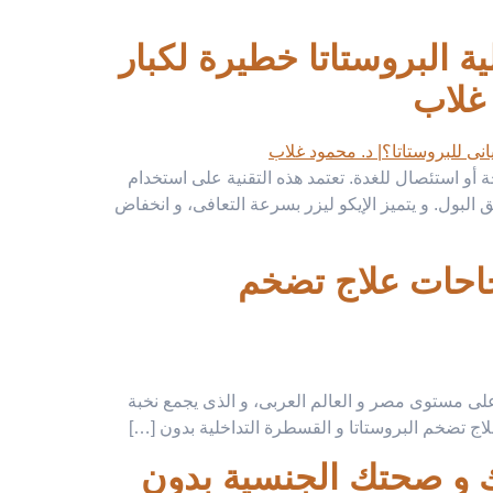
م البروستاتا بدون جراحة 2026، هل عملية البروستاتا خطيرة لكبار
 غلاب
ة أو استئصال للغدة. تعتمد هذه التقنية على استخدام
البول. و يتميز الإيكو ليزر بسرعة التعافى، و انخفاض
ى مؤتمر ESTIR 2026: أحدث نجاحات علاج تضخم
صصة فى الأشعة التداخلية على مستوى مصر و العالم العربى، و الذى يجمع نخبة
لاج تضخم البروستاتا و القسطرة التداخلية بدون […]
20: كيف تستعيد راحتك و صحتك الجنسية بدون