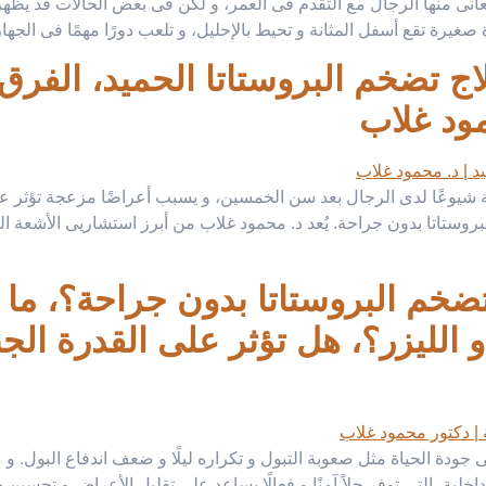
انى منها الرجال مع التقدم فى العمر، و لكن فى بعض الحالات قد يظهر
ة صغيرة تقع أسفل المثانة و تحيط بالإحليل، و تلعب دورًا مهمًا فى الجها
اج تضخم البروستاتا الحميد، الفرق
مود غلاب
ة شيوعًا لدى الرجال بعد سن الخمسين، و يسبب أعراضًا مزعجة تؤثر عل
 البروستاتا بدون جراحة. يُعد د. محمود غلاب من أبرز استشاريى الأشعة 
ج تضخم البروستاتا بدون جراحة؟، م
أو الليزر؟، هل تؤثر على القدرة ال
جودة الحياة مثل صعوبة التبول و تكراره ليلًا و ضعف اندفاع البول. 
اخلية، التى توفر حلاً آمنًا و فعالًا يساعد على تقليل الأعراض و تحس