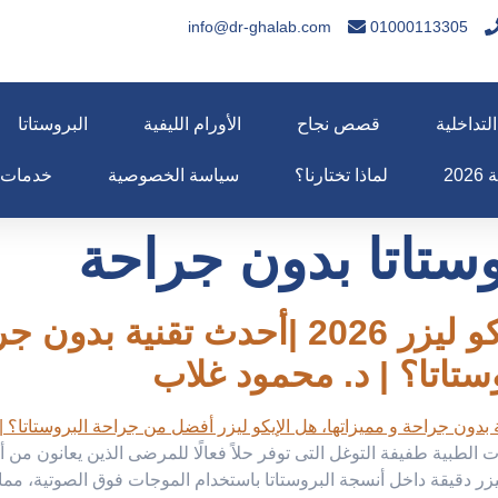
info@dr-ghalab.com
01000113305
لتداخلية
قصص نجاح
الأورام الليفية
البروستاتا
20
لماذا تختارنا؟
سياسة الخصوصية
خدمات
وستاتا بدون جراحة
علاج تضخم البروستاتا بالإيكو ليزر 2026
تاتا؟ | د. محمود غلاب
ات الطبية طفيفة التوغل التى توفر حلاً فعالًا للمرضى الذين يعانون من
ف ليزر دقيقة داخل أنسجة البروستاتا باستخدام الموجات فوق الصوتية، مم