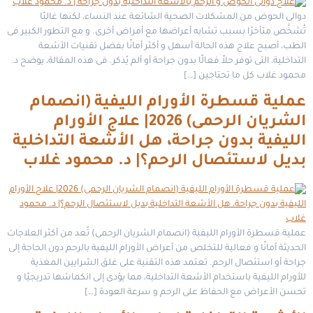
دوالى الحوض من المشكلات الصحية الشائعة عند النساء، لكنها غالبًا
تُشخَّص متأخرًا بسبب تشابه أعراضها مع أمراض أخرى. و مع التطور الكبير فى
الطب، أصبح علاج هذه الحالة أسهل و أكثر أمانًا بفضل تقنيات الأشعة
التداخلية، التى توفر حلاً فعالًا بدون جراحة أو ألم يُذكر. فى هذه المقالة، يوضح د.
محمود غلاب كل ما تحتاجين […]
عملية قسطرة الأورام الليفية (انصمام
الشريان الرحمى) 2026| علاج الأورام
الليفية بدون جراحة، هل الأشعة التداخلية
بديل لاستئصال الرحم؟| د. محمود غلاب
عملية قسطرة الأورام الليفية (انصمام الشريان الرحمى) تُعد من أكثر العلاجات
الحديثة أمانًا و فعالية للتخلص من أعراض الأورام الليفية بالرحم دون الحاجة إلى
جراحة أو استئصال الرحم. تعتمد هذه التقنية على غلق الشرايين المغذية
للأورام الليفية باستخدام الأشعة التداخلية، مما يؤدى إلى انكماشها تدريجيًا و
تحسن الأعراض مع الحفاظ على الرحم و سرعة العودة […]