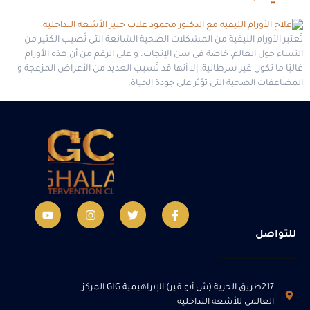
تُعتبر الأورام الليفية من المشكلات الصحية الشائعة التى تُصيب الكثير من
النساء حول العالم، خاصة فى سن الإنجاب. و على الرغم من أن هذه الأورام
غالبًا ما تكون غير سرطانية، إلا أنها قد تُسبب العديد من الأعراض المزعجة و
المضاعفات الصحية التى تؤثر على جودة الحياة.
للتواصل
217طريق الحرية (ش أبو قير) الإبراهيمية GIG المركز
العالمى للأشعة التداخلية