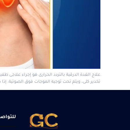
علاج الغدة الدرقية بالتردد الحرارى هو إجراء علاجى طف
تخدير كلى، ويتم تحت توجيه الموجات فوق الصوتية. إذ
للتواص