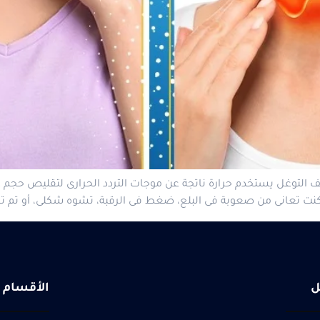
يف التوغل يستخدم حرارة ناتجة عن موجات التردد الحرارى لتقليص حجم عق
ا كنت تعانى من صعوبة فى البلع، ضغط فى الرقبة، تشوه شكلى، أو تم 
ل
الأقسام