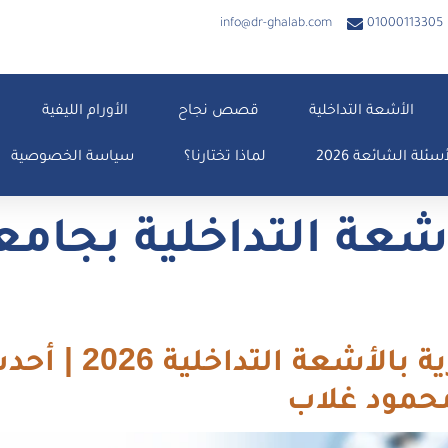
info@dr-ghalab.com
01000113305
الأشعة التداخلية
قصص نجاح
الأورام الليفية
أسئلة الشائعة 2026
لماذا تختارنا؟
سياسة الخصوصية
شعة التداخلية بجام
تركيب دعامة القن
 محمود غلاب