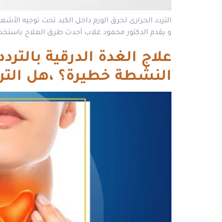
التردد الحرارى لحرق الورم داخل الكبد تحت توجيه الأشعة ي
و يقدم الدكتور محمود غلاب أحدث طرق العلاج باستخدام 
النشطة خطيرة؟ ،هل التردد