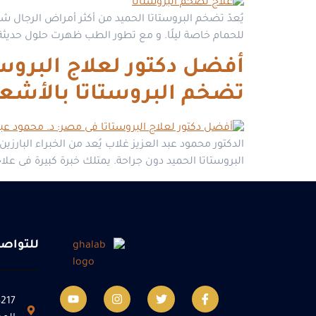
يُعدّ تضخم البروستاتا الحميد من أكثر أمراض الرجال 
للحمام خاصة ليلًا. و مع تطور الطب ظهرت حلول حديثة ت
تضخم البروستاتا بالأشعة 
الدكتور محمود عبد العزيز غلاب يُعد من الخبراء البارز
البروستاتا الحميد دون جراحة. يمتلك خبرة كبيرة فى علاج
للتواص