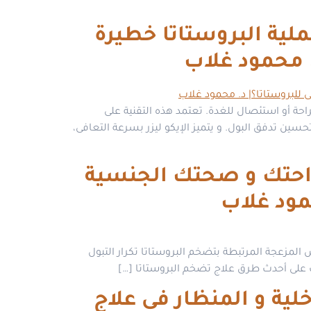
 تضخم البروستاتا بدون جراحة 2026، هل عملية البروستاتا خطيرة
. محمود غلاب
احة أو استئصال للغدة. تعتمد هذه التقنية على
ين تدفق البول. و يتميز الإيكو ليزر بسرعة التعافى،
سى 2026: كيف تستعيد راحتك و صحتك الجنسية
مود غلاب
 المزعجة المرتبطة بتضخم البروستاتا تكرار التبول
ف على أحدث طرق علاج تضخم البروستاتا […]
ين الأشعة التداخلية و المنظار فى علاج