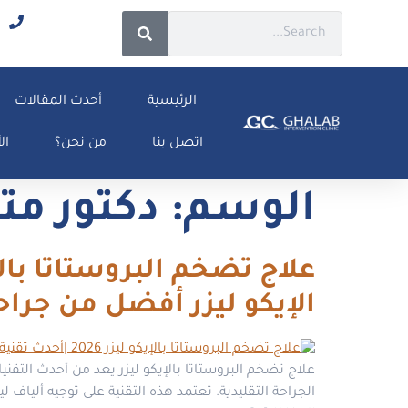
الرئيسية
أحدث المقالات
اتصل بنا
من نحن؟
ال
الوسم:
دكتور مت
الإيكو ليزر أفضل من جراح
علاج تضخم البروستاتا بالإيكو ليزر يعد من أحدث التقني
الجراحة التقليدية. تعتمد هذه التقنية على توجيه أليا