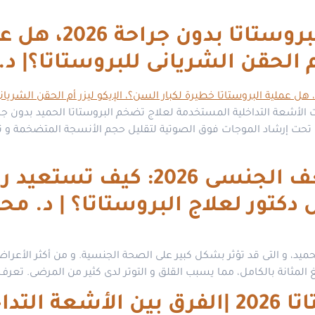
الإيكو ليزر لعلاج
أم الحقن الشريانى للبروستاتا؟| د
ات الأشعة التداخلية المستخدمة لعلاج تضخم البروستاتا الحميد بدون جر
ا تحت إرشاد الموجات فوق الصوتية لتقليل حجم الأنسجة المتضخمة و تحس
تضخم البروستاتا و الضعف الجن
كتور لعلاج البروستاتا؟ | د. مح
ميد، و التى قد تؤثر بشكل كبير على الصحة الجنسية. و من أكثر الأعراض
 المثانة بالكامل، مما يسبب القلق و التوتر لدى كثير من المرضى. تعر
الأشعة التداخلية للبروستاتا 2026 |الفرق ب