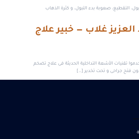
، التقطيع، صعوبة بدء التبول، و كثرة الذهاب
ى مصر 2026: د. محمود عبد العزيز غلاب — خبير علاج
خدموا تقنيات الأشعة التداخلية الحديثة فى علاج تضخم
بدون فتح جراحى و تحت تخدير […]
ة