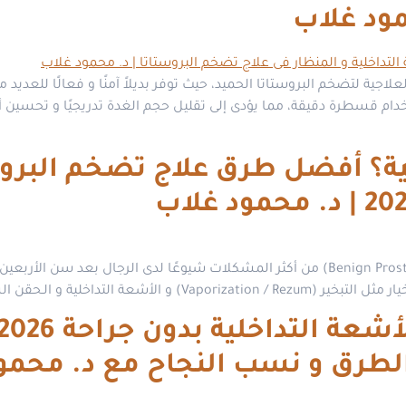
مود غلاب
اجية لتضخم البروستاتا الحميد، حيث توفر بديلاً آمنًا و فعالًا للعديد 
تخدام قسطرة دقيقة، مما يؤدى إلى تقليل حجم الغدة تدريجيًا و تحسين 
لية؟ أفضل طرق علاج تضخم البروس
يُعد تضخم البروستاتا الحميد (Benign Prostatic Hyperplasia – BPH) من أكثر المشكلات شيو
 التداخلية و الـحقن الشرايين.
الطرق و نسب النجاح مع د. محمو