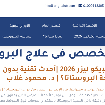
info@dr-ghalab.com
01000113305
الأشعة التداخلية
قصص نجاح
الأورام الليفية
أسئلة الشائعة 2026
لماذا تختارنا؟
سياسة الخصوصية
خصص فى علاج البرو
علاج تضخم البروستاتا بالإيكو ليزر 26
ة البروستاتا؟ | د. محمود غلاب
ات الطبية طفيفة التوغل التى توفر حلاً فعالًا للمرضى الذين يعانون من
ف ليزر دقيقة داخل أنسجة البروستاتا باستخدام الموجات فوق الصوتية، م