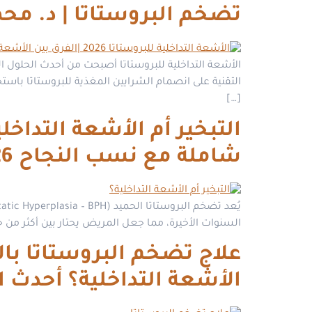
تضخم البروستاتا | د. مح
الأشعة التداخلية للبروستاتا أصبحت من أحدث الحلول العل
التقنية على انصمام الشرايين المغذية للبروستاتا باس
[…]
التبخير أم الأشعة التداخ
شاملة مع نسب النجاح 2026 | د. محمود غلاب
السنوات الأخيرة، مما جعل المريض يحتار بين أكثر من خيار مثل التبخير (Vaporization / Rezum) و الأشعة
الأشعة التداخلية؟ أحدث 