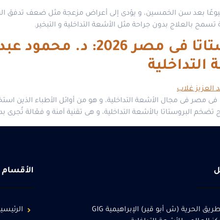
شيوعًا بعد سن الخمسين، و يؤدى إلى أعراض مزعجة مثل ضعف تدفق البول
سمح بالعلاج بدون جراحة مثل الأشعة التداخلية و التبخير.
أفضل دكتور لعلاج البروستاتا ف
التداخلية
ين فى مصر فى مجال الأشعة التداخلية، و هو من أوائل الأطباء الذين است
 تضخم البروستاتا بالأشعة التداخلية، و هى تقنية آمنة و فعّالة تُجرى 
ل
الأقسام
217طريق الحرية (ش أبو قير) الإبراهيمية GIG
الرئيسي