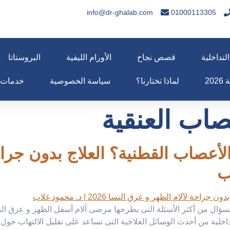
info@dr-ghalab.com
01000113305
لتداخلية
قصص نجاح
الأورام الليفية
البروستاتا
20
لماذا تختارنا؟
سياسة الخصوصية
خدمات
اب العنقية
أعصاب القطنية؟ العلاج بدون جراح
سؤال من أكثر الأسئلة التى يطرحها مرضى آلام أسفل الظهر و عرق النسا
لتداخلية من أحدث الوسائل العلاجية التى تساعد على تقليل الالتهاب حو