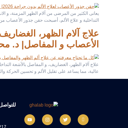
يعانى الكثير من المرضى من آلام الظهر المزمنة، و الا
التداخلية و علاج الألم، أصبحت حقن جذور الأعصاب من أك
الأعصاب و المفاصل| د. مح
علاج آلام الظهر، الغضاريف، و المفاصل بالأشعة التدا
عالية، مما يساعد على تقليل الألم و تحسين الحركة والع
للتواصل