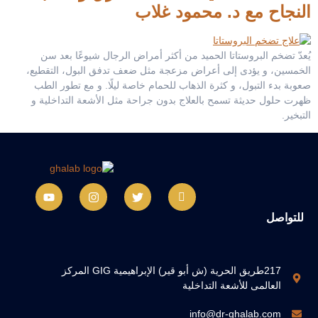
النجاح مع د. محمود غلاب
يُعدّ تضخم البروستاتا الحميد من أكثر أمراض الرجال شيوعًا بعد سن
الخمسين، و يؤدى إلى أعراض مزعجة مثل ضعف تدفق البول، التقطيع،
صعوبة بدء التبول، و كثرة الذهاب للحمام خاصة ليلًا. و مع تطور الطب
ظهرت حلول حديثة تسمح بالعلاج بدون جراحة مثل الأشعة التداخلية و
التبخير.
للتواصل
217طريق الحرية (ش أبو قير) الإبراهيمية GIG المركز
العالمى للأشعة التداخلية
info@dr-ghalab.com