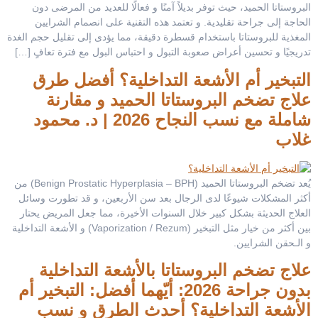
البروستاتا الحميد، حيث توفر بديلاً آمنًا و فعالًا للعديد من المرضى دون
الحاجة إلى جراحة تقليدية. و تعتمد هذه التقنية على انصمام الشرايين
المغذية للبروستاتا باستخدام قسطرة دقيقة، مما يؤدى إلى تقليل حجم الغدة
تدريجيًا و تحسين أعراض صعوبة التبول و احتباس البول مع فترة تعافٍ […]
التبخير أم الأشعة التداخلية؟ أفضل طرق
علاج تضخم البروستاتا الحميد و مقارنة
شاملة مع نسب النجاح 2026 | د. محمود
غلاب
يُعد تضخم البروستاتا الحميد (Benign Prostatic Hyperplasia – BPH) من
أكثر المشكلات شيوعًا لدى الرجال بعد سن الأربعين، و قد تطورت وسائل
العلاج الحديثة بشكل كبير خلال السنوات الأخيرة، مما جعل المريض يحتار
بين أكثر من خيار مثل التبخير (Vaporization / Rezum) و الأشعة التداخلية
و الـحقن الشرايين.
علاج تضخم البروستاتا بالأشعة التداخلية
بدون جراحة 2026: أيّهما أفضل: التبخير أم
الأشعة التداخلية؟ أحدث الطرق و نسب