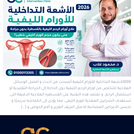
000الأشعة التداخلية للأورام الليفية أصبحت من أحدث و أفضل الوسائل
العلاجية للتخلص من أورام الرحم الليفية دون الحاجة إلى الجراحة التقليدية أو
استئصال الرحم. و تعتمد هذه التقنية على القسطرة العلاجية الدقيقة التى
تستهدف الشرايين المغذية للورم الليفى، مما يؤدى إلى انكماشه تدريجيًا و
تحسن الأعراض المصاحبة له مثل النزيف الغزير و آلام الحوض و […]