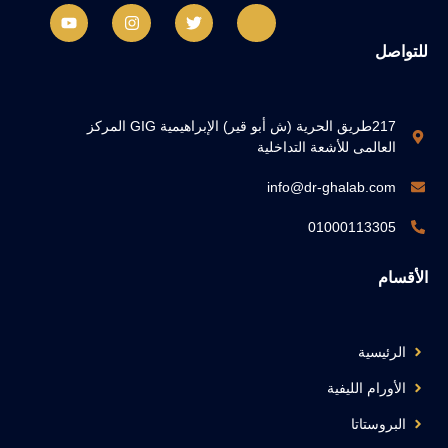
للتواصل
217طريق الحرية (ش أبو قير) الإبراهيمية GIG المركز
العالمى للأشعة التداخلية
info@dr-ghalab.com
01000113305
الأقسام
الرئيسية
الأورام الليفية
البروستاتا