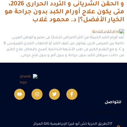
و الحقن الشريانى و التردد الحرارى 2026،
متى يكون علاج أورام الكبد بدون جراحة هو
الخيار الأفضل؟| د. محمود غلاب
تُعد أورام الكبد الخبيثة من أكثر الأمراض انتشارًا فى مصر و الوطن العربى،
خاصة بين المرضى الذين يعانون من تليف الكبد أو الالتهاب الكبدى الفيروسى B
و C. و مع التقدم الكبير فى طب الأشعة التداخلية، أصبح بالإمكان علاج الكثير
من حالات سرطان الكبد بدون جراحة، و بدون ألم، و بدون فتح جراحى.
للتواصل
217طريق الحرية (ش أبو قير) الإبراهيمية GIG المركز