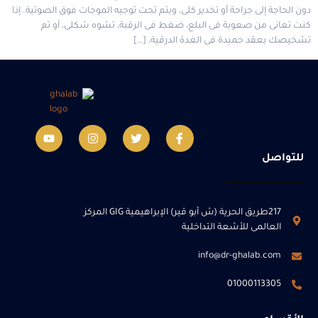
دون الحاجة إلى جراحة أو تخدير كلى، ويتم تحت توجيه الموجات فوق الصوتية. إذا
كنت تعانى من صعوبة فى البلع، ضغط فى الرقبة، تشوه شكلى، أو تم
تشخيصك بعقد حميدة فى الغدة الدرقية، […]
للتواصل
217طريق الحرية (ش أبو قير) الإبراهيمية GIG المركز
العالمى للأشعة التداخلية
info@dr-ghalab.com
01000113305