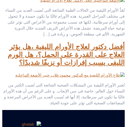
تُعَدُّ الأورام الليفية من الحالات الطبية الشائعة التى تُصيب العديد من النساء
فى مختلف المراحل العمرية. هذه الأورام غالبًا ما تكون حميدة و لا تتحول
إلى أورام سرطانية، لكنها قد تسبب مجموعة من الأعراض التى تؤثر على
نوعية حياة المريضة. تشمل هذه الأعراض النزيف الشديد خلال الدورة
الشهرية، الألم فى منطقة الحوض، و زيادة فى […]
أفضل دكتور لعلاج الأورام الليفية ،هل يؤثر
العلاج على القدرة على الحمل؟، هل الورم
الليفى يسبب إفرازات أو نزيفًا شديدًا؟
تُعتبر الأورام الليفية من المشكلات الصحية الشائعة التى تُصيب الكثير من
النساء حول العالم، خاصة فى سن الإنجاب. و على الرغم من أن هذه الأورام
غالبًا ما تكون غير سرطانية، إلا أنها قد تُسبب العديد من الأعراض المزعجة و
المضاعفات الصحية التى تؤثر على جودة الحياة.